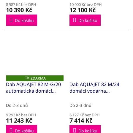
8 587 Kč bez DPH
10 000 Kč bez DPH
10 390 Kč
12 100 Kč
Do košíku
Do košíku
ZDARMA
Z
D
Dab AQUAJET 82 M-G/20
Dab AQUAJET 82 M/24
A
automatická domácí
domácí vodárna
R
M
vodárna (60121345)
(82M24L)
A
Do 2-3 dnů
Do 2-3 dnů
9 292 Kč bez DPH
6 127 Kč bez DPH
11 243 Kč
7 414 Kč
Do košíku
Do košíku