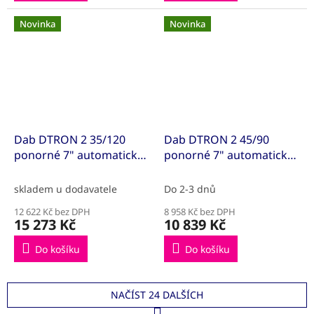
Novinka
Novinka
Dab DTRON 2 35/120
Dab DTRON 2 45/90
ponorné 7" automatické
ponorné 7" automatické
čerpadlo+ 1m sací KIT
čerpadlo (60188290)
(60196490)
skladem u dodavatele
Do 2-3 dnů
12 622 Kč bez DPH
8 958 Kč bez DPH
15 273 Kč
10 839 Kč
Do košíku
Do košíku
NAČÍST 24 DALŠÍCH
S