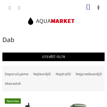
Přejít
NÁKUP
na
obsah
KOŠÍK
Dab
OTEVŘÍT FILTR
Ř
a
Doporučujeme
Nejlevnější
Nejdražší
Nejprodávanější
z
e
Abecedně
n
í
V
p
Novinka
ý
r