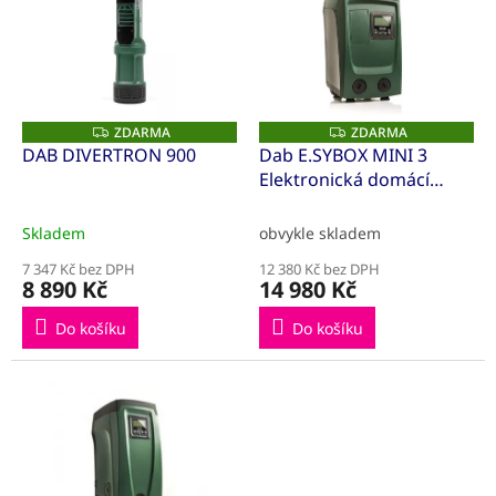
p
o
i
d
s
u
p
k
r
t
o
ů
ZDARMA
ZDARMA
Z
Z
D
D
d
DAB DIVERTRON 900
Dab E.SYBOX MINI 3
A
A
u
Elektronická domácí
R
R
M
M
k
vodárna 60179457
A
A
t
Skladem
obvykle skladem
ů
7 347 Kč bez DPH
12 380 Kč bez DPH
8 890 Kč
14 980 Kč
Do košíku
Do košíku