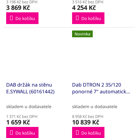
3 198 Kč bez DPH
3 516 Kč bez DPH
3 869 Kč
4 254 Kč
Do košíku
Do košíku
Novinka
DAB držák na stěnu
Dab DTRON 2 35/120
E.SYWALL (60161442)
ponorné 7" automatické
čerpadlo(60195251)
skladem u dodavatele
skladem u dodavatele
1 371 Kč bez DPH
8 958 Kč bez DPH
1 659 Kč
10 839 Kč
Do košíku
Do košíku