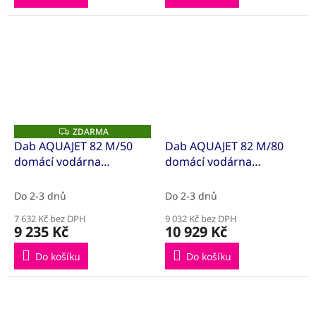
ZDARMA
Z
D
Dab AQUAJET 82 M/50
Dab AQUAJET 82 M/80
A
domácí vodárna
domácí vodárna
R
M
(82M50L)
(82M80L)
A
Do 2-3 dnů
Do 2-3 dnů
7 632 Kč bez DPH
9 032 Kč bez DPH
9 235 Kč
10 929 Kč
Do košíku
Do košíku