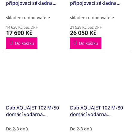
připojovací základna
připojovací základna
R
R
M
M
(60198332)
(60198333)
A
A
skladem u dodavatele
skladem u dodavatele
14 620 Kč bez DPH
21 529 Kč bez DPH
17 690 Kč
26 050 Kč
Do košíku
Do košíku
Dab AQUAJET 102 M/50
Dab AQUAJET 102 M/80
domácí vodárna
domácí vodárna
(102M50L)
(102M80L)
Do 2-3 dnů
Do 2-3 dnů