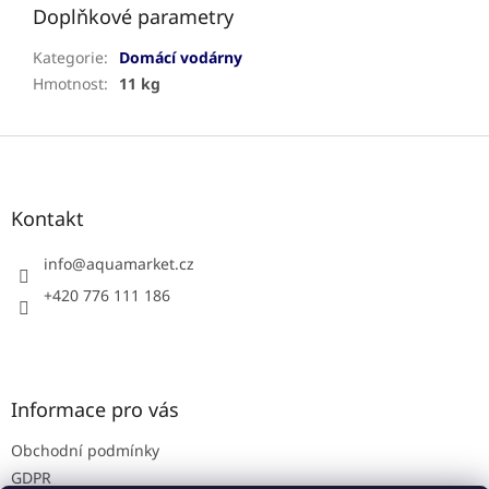
Doplňkové parametry
Kategorie
:
Domácí vodárny
Hmotnost
:
11 kg
Z
á
p
a
Kontakt
t
í
info
@
aquamarket.cz
+420 776 111 186
Informace pro vás
Obchodní podmínky
GDPR