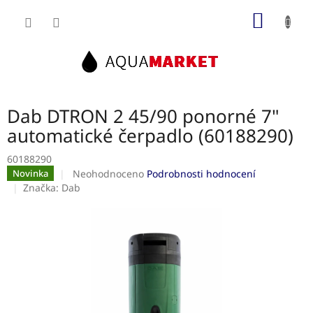
Přejít
NÁKUP
na
obsah
KOŠÍK
Dab DTRON 2 45/90 ponorné 7"
automatické čerpadlo (60188290)
60188290
Průměrné
Neohodnoceno
Podrobnosti hodnocení
Novinka
hodnocení
Značka:
Dab
produktu
je
0,0
z
5
hvězdiček.