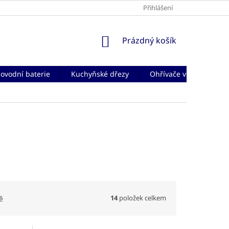
Přihlášení
NÁKUPNÍ
Prázdný košík
KOŠÍK
ovodní baterie
Kuchyňské dřezy
Ohřívače vody
Če
14
položek celkem
ě