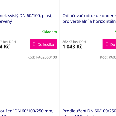
ek svislý DN 60/100, plast,
Odlučovač odtoku konden
ervený
pro vertikální a horizontáln
instalaci 60/100
Skladem
Kč bez DPH
862 Kč bez DPH
Do košíku
Do 
4 Kč
1 043 Kč
Kód:
PA02060100
Kód:
PA0
loužení DN 60/100/250 mm,
Prodloužení DN 60/100/25