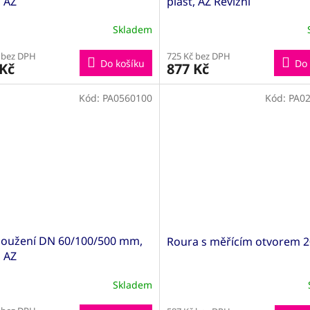
, AZ
plast, AZ Revizní
Skladem
 bez DPH
725 Kč bez DPH
Do košíku
Do 
 Kč
877 Kč
Kód:
PA0560100
Kód:
PA0
loužení DN 60/100/500 mm,
Roura s měřícím otvorem 
, AZ
Skladem