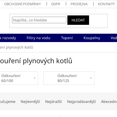
OBCHODNÍ PODMÍNKY
GDPR
PRODEJNA
KONTAKTY
HLEDAT
a rozvody
Filtry na vodu
Topení
Koupelny
Vod
ní plynových kotlů
ouření plynových kotlů
Odkouření
Odkouření
60/100
80/125
ručujeme
Nejlevnější
Nejdražší
Nejprodávanější
Abecedn