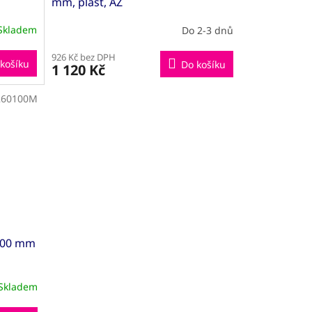
mm, plast, AZ
Skladem
Do 2-3 dnů
926 Kč bez DPH
košíku
Do košíku
1 120 Kč
260100M
200 mm
Skladem