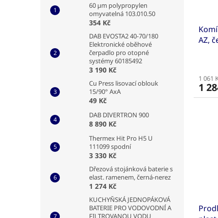
60 µm polypropylen
omyvatelná 103.010.50
354 Kč
Komín
DAB EVOSTA2 40-70/180
AZ, č
Elektronické oběhové
čerpadlo pro otopné
systémy 60185492
3 190 Kč
1 061 
Cu Press lisovací oblouk
1 28
15/90° AxA
49 Kč
DAB DIVERTRON 900
8 890 Kč
Thermex Hit Pro H5 U
111099 spodní
3 330 Kč
Dřezová stojánková baterie s
elast. ramenem, černá-nerez
1 274 Kč
KUCHYŇSKÁ JEDNOPÁKOVÁ
Prod
BATERIE PRO VODOVODNÍ A
FILTROVANOU VODU