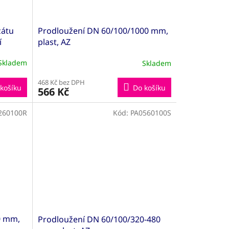
zátu
Prodloužení DN 60/100/1000 mm,
í
plast, AZ
Skladem
Skladem
468 Kč bez DPH
košíku
Do košíku
566 Kč
260100R
Kód:
PA0560100S
0 mm,
Prodloužení DN 60/100/320-480