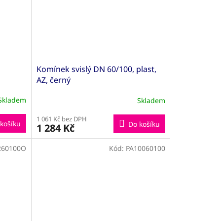
Komínek svislý DN 60/100, plast,
AZ, černý
Skladem
Skladem
1 061 Kč bez DPH
košíku
Do košíku
1 284 Kč
260100O
Kód:
PA10060100