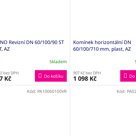
NO Revizní DN 60/100/90 ST
Komínek horizontální DN
, AZ
60/100/710 mm, plast, AZ
Skladem
Kč bez DPH
907 Kč bez DPH
Do košíku
Do 
7 Kč
1 098 Kč
Kód:
PA10060100VR
Kód:
PA0