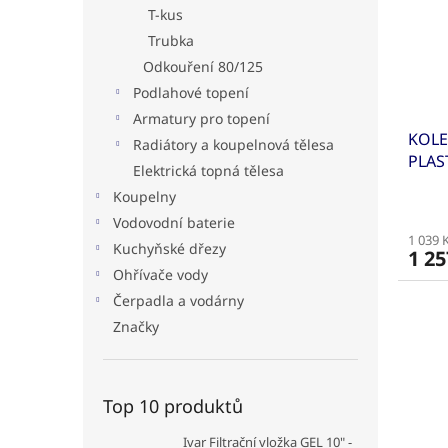
T-kus
Trubka
Odkouření 80/125
Podlahové topení
Armatury pro topení
KOLE
Radiátory a koupelnová tělesa
PLAST
Elektrická topná tělesa
Koupelny
Vodovodní baterie
1 039 
Kuchyňské dřezy
1 25
Ohřívače vody
Čerpadla a vodárny
Značky
Top 10 produktů
Ivar Filtrační vložka GEL 10" -