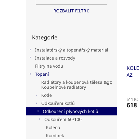
V
n
n
ý
í
e
ROZBALIT FILTR
p
p
l
i
r
s
o
Přeskočit
p
d
Kategorie
kategorie
r
u
o
k
Instalatérský a topenářský materiál
d
t
Instalace a rozvody
u
ů
Filtry na vodu
KOLE
k
Topení
AZ
t
ů
Radiátory a koupenová tělesa &gt;
Koupelnové radiátory
Kotle
511 Kč
Odkouření kotlů
618
Odkouření plynových kotlů
Odkouření 60/100
Kolena
Komínek