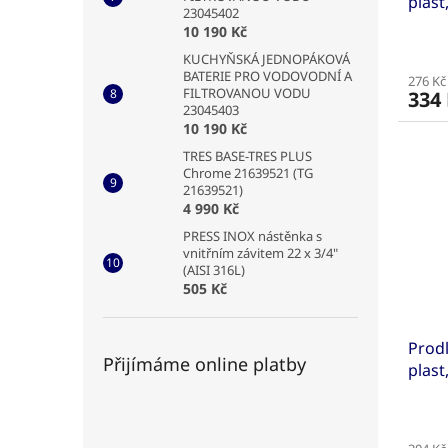
plast
23045402
10 190 Kč
KUCHYŇSKÁ JEDNOPÁKOVÁ
BATERIE PRO VODOVODNÍ A
276 Kč
FILTROVANOU VODU
334
23045403
10 190 Kč
TRES BASE-TRES PLUS
Chrome 21639521 (TG
21639521)
4 990 Kč
PRESS INOX nástěnka s
vnitřním závitem 22 x 3/4"
(AISI 316L)
505 Kč
Prod
Přijímáme online platby
plast