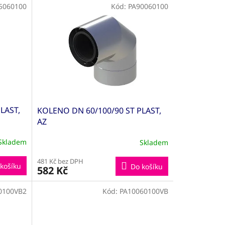
5060100
Kód:
PA90060100
LAST,
KOLENO DN 60/100/90 ST PLAST,
AZ
Skladem
Skladem
481 Kč bez DPH
košíku
Do košíku
582 Kč
0100VB2
Kód:
PA10060100VB