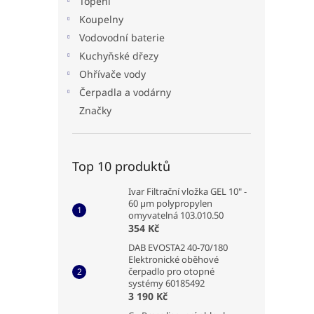
Topení
Koupelny
Vodovodní baterie
Kuchyňské dřezy
Ohřívače vody
Čerpadla a vodárny
Značky
Top 10 produktů
Ivar Filtrační vložka GEL 10" -
60 µm polypropylen
omyvatelná 103.010.50
354 Kč
DAB EVOSTA2 40-70/180
Elektronické oběhové
čerpadlo pro otopné
systémy 60185492
3 190 Kč