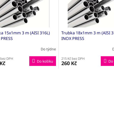
ka 15x1mm 3 m (AISI 316L)
Trubka 18x1mm 3 m (AISI 3
 PRESS
INOX PRESS
Do týdne
 bez DPH
215 Kč bez DPH
Do košíku
Do 
 Kč
260 Kč
O
v
l
á
d
a
c
í