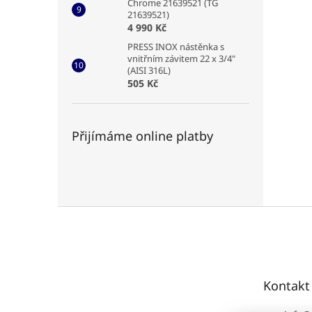
Chrome 21639521 (TG
21639521)
4 990 Kč
PRESS INOX nástěnka s
vnitřním závitem 22 x 3/4"
(AISI 316L)
505 Kč
Přijímáme online platby
Z
á
p
a
t
Kontakt
í