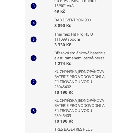
Cu Press lisovací oblouk
15/90° AxA
49 Kč
DAB DIVERTRON 900
8 890 Kč
Thermex Hit Pro H5 U
111099 spodní
3 330 Kč
Dřezová stojánková baterie s
elast. ramenem, černá-nerez
1 274 Kč
KUCHYŇSKÁ JEDNOPÁKOVÁ
BATERIE PRO VODOVODNÍ A
FILTROVANOU VODU
23045402
10 190 Kč
KUCHYŇSKÁ JEDNOPÁKOVÁ
BATERIE PRO VODOVODNÍ A
FILTROVANOU VODU
23045403
10 190 Kč
TRES BASE-TRES PLUS