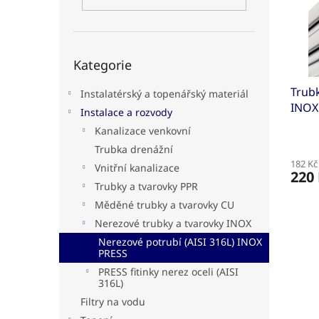
s
o
n
p
d
e
r
u
l
o
k
Přeskočit
d
t
Kategorie
kategorie
u
ů
Trub
k
Instalatérský a topenářský materiál
INOX
t
Instalace a rozvody
ů
Kanalizace venkovní
Trubka drenážní
182 Kč
Vnitřní kanalizace
220
Trubky a tvarovky PPR
Měděné trubky a tvarovky CU
Nerezové trubky a tvarovky INOX
Nerezové potrubí (AISI 316L) INOX
PRESS
PRESS fitinky nerez oceli (AISI
316L)
Filtry na vodu