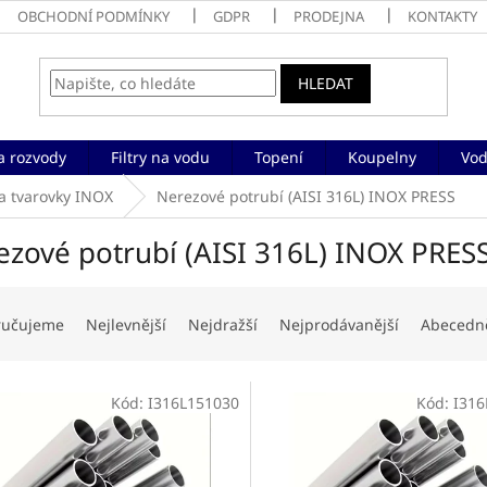
OBCHODNÍ PODMÍNKY
GDPR
PRODEJNA
KONTAKTY
HLEDAT
a rozvody
Filtry na vodu
Topení
Koupelny
Vod
a tvarovky INOX
Nerezové potrubí (AISI 316L) INOX PRESS
ezové potrubí (AISI 316L) INOX PRES
ručujeme
Nejlevnější
Nejdražší
Nejprodávanější
Abecedn
Kód:
I316L151030
Kód:
I316