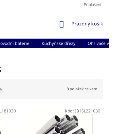
Přihlášení
NÁKUPNÍ
Prázdný košík
KOŠÍK
ovodní baterie
Kuchyňské dřezy
Ohřívače vody
Če
S
3
položek celkem
ě
L181030
Kód:
I316L221030