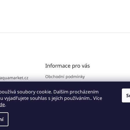
Informace pro vás
Obchodní podmínky
aquamarket.cz
GDPR
776 111 186
Prodejna
používá soubory cookie. Dalším procházením
S
 vyjadřujete souhlas s jejich používáním.. Více
Kontakty
de
.
ní
zena.