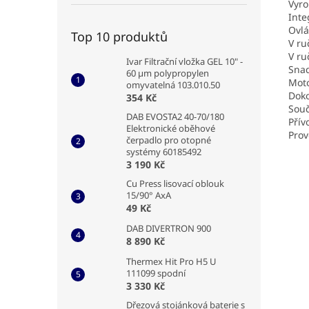
Vyro
Inte
Ovlá
Top 10 produktů
V ru
V ru
Ivar Filtrační vložka GEL 10" -
Snad
60 µm polypropylen
Moto
omyvatelná 103.010.50
Doko
354 Kč
Souč
DAB EVOSTA2 40-70/180
Přív
Elektronické oběhové
Prov
čerpadlo pro otopné
systémy 60185492
3 190 Kč
Cu Press lisovací oblouk
15/90° AxA
49 Kč
DAB DIVERTRON 900
8 890 Kč
Thermex Hit Pro H5 U
111099 spodní
3 330 Kč
Dřezová stojánková baterie s