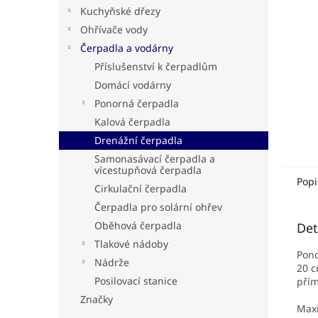
n
Kuchyňské dřezy
e
Ohřívače vody
l
Čerpadla a vodárny
Příslušenství k čerpadlům
Domácí vodárny
Ponorná čerpadla
Kalová čerpadla
Drenážní čerpadla
Samonasávací čerpadla a
vícestupňová čerpadla
Popi
Cirkulační čerpadla
Čerpadla pro solární ohřev
Oběhová čerpadla
Det
Tlakové nádoby
Pono
Nádrže
20 c
Posilovací stanice
přím
Značky
Maxi