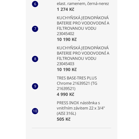
elast. ramenem, černá-nerez
1 274 Kč
KUCHYŇSKÁ JEDNOPÁKOVÁ
BATERIE PRO VODOVODNÍ A
FILTROVANOU VODU
23045402
10 190 Kč
KUCHYŇSKÁ JEDNOPÁKOVÁ
BATERIE PRO VODOVODNÍ A
FILTROVANOU VODU
23045403
10 190 Kč
TRES BASE-TRES PLUS
Chrome 21639521 (TG
21639521)
4 990 Kč
PRESS INOX nástěnka s
vnitřním závitem 22 x 3/4"
(AISI 316L)
505 Kč