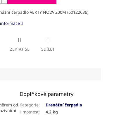
nážní čerpadlo VERTY NOVA 200M (60122636)
 informace
ZEPTAT SE
SDÍLET
Doplňkové parametry
změrem od
Kategorie
:
Drenážní čerpadla
azivními
Hmotnost
:
4.2 kg