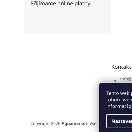
Přijímáme online platby
Z
á
p
a
t
Kontakt
í
info
@
+420 
Tento web 
tohoto webu
informací
z
Nastave
Copyright 2026
Aquamarket
. Všechna práva vyhra