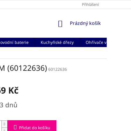
Přihlášení
NÁKUPNÍ
Prázdný košík
KOŠÍK
ovodní baterie
Kuchyňské dřezy
Ohřívače vody
Če
M (60122636)
60122636
69 Kč
-3 dnů
Přidat do košíku