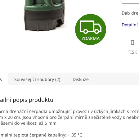
Dab dre
Z
Detailní
ZDARMA
D
TISK
A
s
Související soubory (2)
Diskuze
R
ailní popis produktu
M
rná drenážní čerpadla umožňující provoz i v úzkých jímkách s ro
m x 20 cm. Jsou vhodná pro čerpání mírně znečistěné vody s neabr
ěsemi do velikosti až 5 mm.
A
mální teplota čerpané kapaliny: + 35 °C