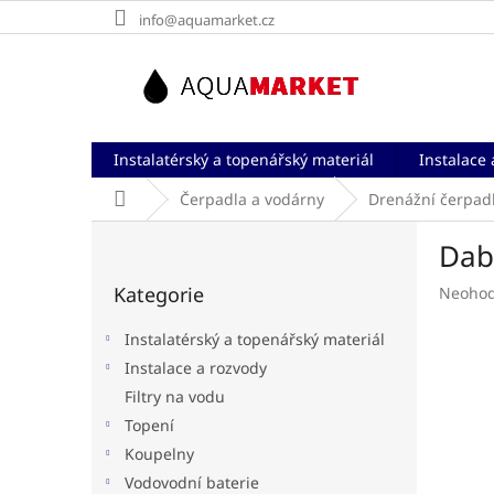
Přejít
info@aquamarket.cz
na
obsah
Instalatérský a topenářský materiál
Instalace 
Domů
Čerpadla a vodárny
Drenážní čerpad
P
Dab
o
Přeskočit
s
Kategorie
Průměr
Neoho
kategorie
t
hodnoc
r
produk
Instalatérský a topenářský materiál
a
je
Instalace a rozvody
n
0,0
Filtry na vodu
z
n
5
í
Topení
hvězdič
p
Koupelny
a
Vodovodní baterie