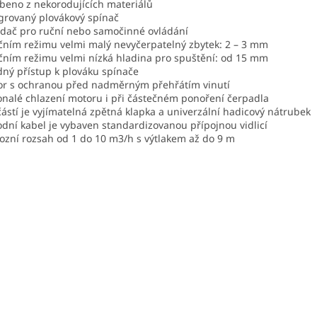
beno z nekorodujících materiálů
grovaný plovákový spínač
dač pro ruční nebo samočinné ovládání
čním režimu velmi malý nevyčerpatelný zbytek: 2 – 3 mm
čním režimu velmi nízká hladina pro spuštění: od 15 mm
ný přístup k plováku spínače
r s ochranou před nadměrným přehřátím vinutí
nalé chlazení motoru i při částečném ponoření čerpadla
ástí je vyjímatelná zpětná klapka a univerzální hadicový nátrubek
odní kabel je vybaven standardizovanou přípojnou vidlicí
ozní rozsah od 1 do 10 m3/h s výtlakem až do 9 m