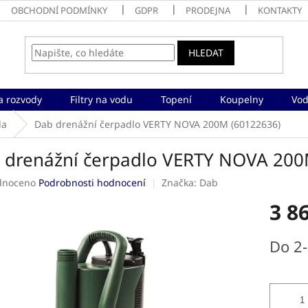
OBCHODNÍ PODMÍNKY
GDPR
PRODEJNA
KONTAKTY
HLEDAT
a rozvody
Filtry na vodu
Topení
Koupelny
Vod
la
Dab drenážní čerpadlo VERTY NOVA 200M (60122636)
 drenážní čerpadlo VERTY NOVA 200
né
dnoceno
Podrobnosti hodnocení
Značka:
Dab
ení
3 8
tu
Měrná
Do 2
cena:
ek.