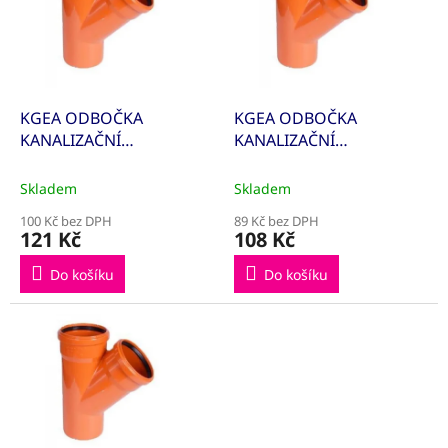
k
i
t
s
ů
p
r
o
d
KGEA ODBOČKA
KGEA ODBOČKA
u
KANALIZAČNÍ
KANALIZAČNÍ
k
110/110/45° 220300
125/110/45° 221310
t
Skladem
Skladem
ů
100 Kč bez DPH
89 Kč bez DPH
121 Kč
108 Kč
Do košíku
Do košíku