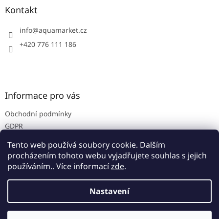
p
a
Kontakt
r
t
v
í
info
@
aquamarket.cz
k
y
+420 776 111 186
v
ý
p
i
s
Informace pro vás
u
Obchodní podmínky
GDPR
Prodejna
Tento web používá soubory cookie. Dalším
Kontakty
procházením tohoto webu vyjadřujete souhlas s jejich
používáním.. Více informací
zde
.
Nastavení
Vytvořil Shoptet