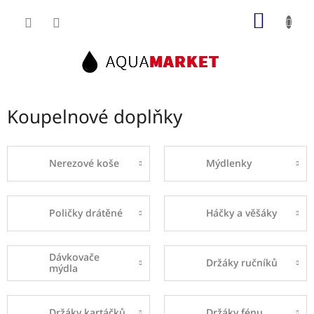
Přejít
NÁKUP
na
obsah
KOŠÍK
Koupelnové doplňky
Nerezové koše
Mýdlenky
Poličky drátěné
Háčky a věšáky
Dávkovače
Držáky ručníků
mýdla
Držáky kartáčků
Držáky fénu