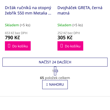
Držák ručníků na otopný
Dvojháček GRETA, černá
žebřík 550 mm Metalia 2
matná
chrom
Skladem
(>5 ks)
Skladem
(>5 ks)
653 Kč bez DPH
252 Kč bez DPH
790 Kč
305 Kč
Do košíku
Do košíku
NAČÍST 24 DALŠÍCH
S
1
3
t
O
r
65
položek celkem
v
á
l
NAHORU
n
á
k
o
d
v
Z
a
á
c
á
n
í
p
í