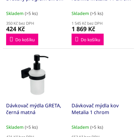
k
t
Skladem
(>5 ks)
Skladem
(>5 ks)
ů
350 Kč bez DPH
1 545 Kč bez DPH
424 Kč
1 869 Kč
Do košíku
Do košíku
Dávkovač mýdla GRETA,
Dávkovač mýdla kov
černá matná
Metalia 1 chrom
Skladem
(>5 ks)
Skladem
(>5 ks)
421 Kč bez DPH
653 Kč bez DPH