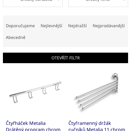
Ř
a
Doporučujeme
Nejlevnější
Nejdražší
Nejprodávanější
z
e
Abecedně
n
í
p
OTEVŘÍT FILTR
r
o
V
d
ý
u
p
k
i
t
s
ů
p
r
o
d
Čtyřháček Metalia
Čtyřramenný držák
u
Drátěný program chrom
ručníků Metalia 11 chrom