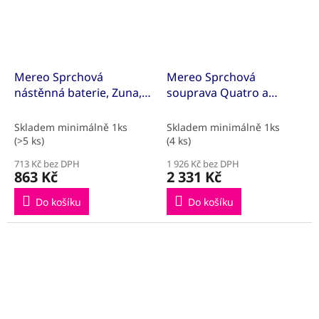
Mereo Sprchová
Mereo Sprchová
nástěnná baterie, Zuna,
souprava Quatro a
150 mm, bez
sprchová baterie Zuna
příslušenství, chrom
100 mm
Skladem minimálně 1ks
Skladem minimálně 1ks
(>5 ks)
(4 ks)
713 Kč bez DPH
1 926 Kč bez DPH
863 Kč
2 331 Kč
Do košíku
Do košíku