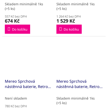
příslušenství, chrom
příslušenství, chrom
Skladem minimálně 1ks
Skladem minimálně 1ks
(>5 ks)
(>5 ks)
557 Kč bez DPH
1 264 Kč bez DPH
674 Kč
1 529 Kč
Do košíku
Do košíku
Mereo Sprchová
Mereo Sprchová
nástěnná baterie, Retro
nástěnná baterie, Retro
Viktorie, 100 mm, bez
Viktorie, 100 mm, s
příslušenství, chrom
příslušenstvím, chrom
Není skladem
Skladem minimálně 1ks
(>5 ks)
780 Kč bez DPH