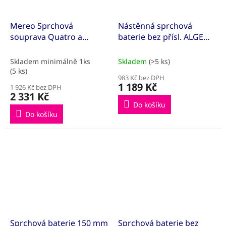
Mereo Sprchová
Nástěnná sprchová
souprava Quatro a
baterie bez přísl. ALGEO
sprchová baterie Zuna
SQUARE chrom
150 mm
Skladem minimálně 1ks
Skladem
(>5 ks)
(5 ks)
983 Kč bez DPH
1 189 Kč
1 926 Kč bez DPH
2 331 Kč
Do košíku
Do košíku
Sprchová baterie 150 mm
Sprchová baterie bez