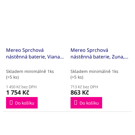
Mereo Sprchová
Mereo Sprchová
nástěnná baterie, Viana,
nástěnná baterie, Zuna,
bez příslušenství, 150
100 mm, bez
mm, chrom
příslušenství, chrom
Skladem minimálně 1ks
Skladem minimálně 1ks
(>5 ks)
(>5 ks)
1 450 Kč bez DPH
713 Kč bez DPH
1 754 Kč
863 Kč
Do košíku
Do košíku