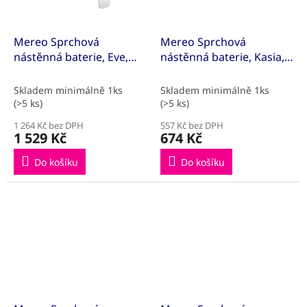
Mereo Sprchová
Mereo Sprchová
nástěnná baterie, Eve,
nástěnná baterie, Kasia,
bez příslušenství, 150
100 mm, bez
mm, chrom
příslušenství, chrom
Skladem minimálně 1ks
Skladem minimálně 1ks
(>5 ks)
(>5 ks)
1 264 Kč bez DPH
557 Kč bez DPH
1 529 Kč
674 Kč
Do košíku
Do košíku