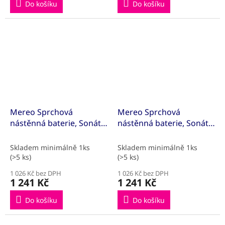
Do košíku
Do košíku
Mereo Sprchová
Mereo Sprchová
nástěnná baterie, Sonáta,
nástěnná baterie, Sonáta,
100 mm, bez
150 mm, bez
příslušenství, chrom
příslušenství, chrom
Skladem minimálně 1ks
Skladem minimálně 1ks
(>5 ks)
(>5 ks)
1 026 Kč bez DPH
1 026 Kč bez DPH
1 241 Kč
1 241 Kč
Do košíku
Do košíku