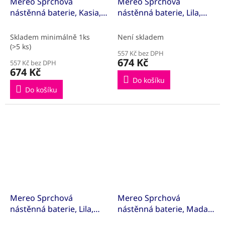
Mereo Sprchová
Mereo Sprchová
nástěnná baterie, Kasia,
nástěnná baterie, Lila,
150 mm, bez
100 mm, bez
příslušenství, chrom
příslušenství, chrom
Skladem minimálně 1ks
Není skladem
(>5 ks)
557 Kč bez DPH
674 Kč
557 Kč bez DPH
674 Kč
Do košíku
Do košíku
Mereo Sprchová
Mereo Sprchová
nástěnná baterie, Lila,
nástěnná baterie, Mada,
150 mm, bez
150 mm, bez