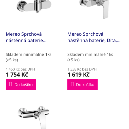
k
i
t
s
ů
p
r
o
d
Mereo Sprchová
Mereo Sprchová
u
nástěnná baterie
nástěnná baterie, Dita,
k
diamant, Viana, bez
150 mm, bez
t
příslušenství, 150 mm,
příslušenství, chrom
Skladem minimálně 1ks
Skladem minimálně 1ks
ů
chrom
(>5 ks)
(>5 ks)
1 450 Kč bez DPH
1 338 Kč bez DPH
1 754 Kč
1 619 Kč
Do košíku
Do košíku