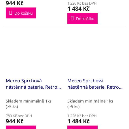
944 Kč
1 226 Kč bez DPH
1 484 Kč
Do košíku
Do košíku
Mereo Sprchová
Mereo Sprchová
nástěnná baterie, Retro
nástěnná baterie, Retro
Viktorie, 150 mm, bez
Viktorie, 150 mm, s
příslušenství, chrom
příslušenstvím, chrom
Skladem minimálně 1ks
Skladem minimálně 1ks
(>5 ks)
(>5 ks)
780 Kč bez DPH
1 226 Kč bez DPH
944 Kč
1 484 Kč