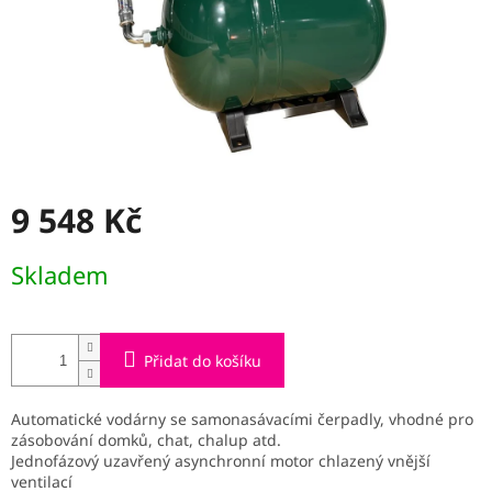
9 548 Kč
Měrná
Skladem
cena:
Přidat do košíku
Automatické vodárny se samonasávacími čerpadly, vhodné pro
zásobování domků, chat, chalup atd.
Jednofázový uzavřený asynchronní motor chlazený vnější
ventilací