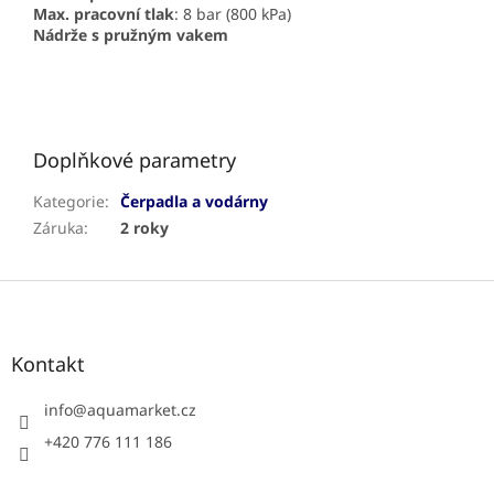
Max. pracovní tlak
: 8 bar (800 kPa)
Nádrže s pružným vakem
Doplňkové parametry
Kategorie
:
Čerpadla a vodárny
Záruka
:
2 roky
Z
á
p
a
Kontakt
t
í
info
@
aquamarket.cz
+420 776 111 186