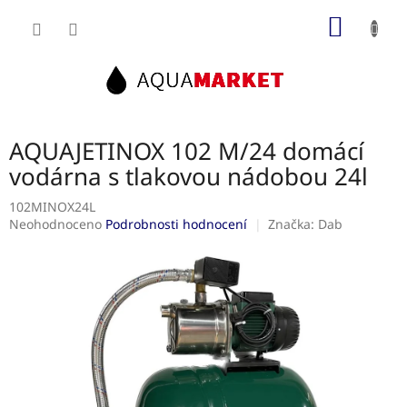
Přejít
NÁKUP
na
obsah
KOŠÍK
AQUAJETINOX 102 M/24 domácí
vodárna s tlakovou nádobou 24l
102MINOX24L
Průměrné
Neohodnoceno
Podrobnosti hodnocení
Značka:
Dab
hodnocení
produktu
je
0,0
z
5
hvězdiček.