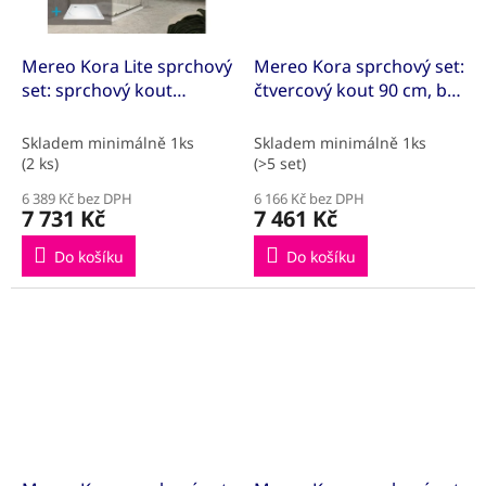
Mereo Kora Lite sprchový
Mereo Kora sprchový set:
set: sprchový kout
čtvercový kout 90 cm, bíly
90x90x185cm, chrom
ALU, sklo Grape, vanička,
ALU, sklo čiré, 90 cm,
sifon
Skladem minimálně 1ks
Skladem minimálně 1ks
vanička, sifon
(2 ks)
(>5 set)
6 389 Kč bez DPH
6 166 Kč bez DPH
7 731 Kč
7 461 Kč
Do košíku
Do košíku