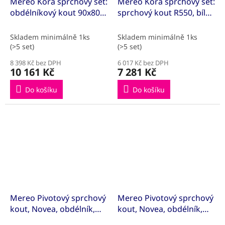
Mereo Kora sprchový set:
Mereo Kora sprchový set:
obdélníkový kout 90x80
sprchový kout R550, bílý
cm, bílý ALU, sklo Grape,
ALU, sklo Grape, 90 cm,
vanička, sifon
vanička, sifon
Skladem minimálně 1ks
Skladem minimálně 1ks
(>5 set)
(>5 set)
8 398 Kč bez DPH
6 017 Kč bez DPH
10 161 Kč
7 281 Kč
Do košíku
Do košíku
Mereo Pivotový sprchový
Mereo Pivotový sprchový
kout, Novea, obdélník,
kout, Novea, obdélník,
100x80 cm, chrom ALU,
100x90 cm, chrom ALU,