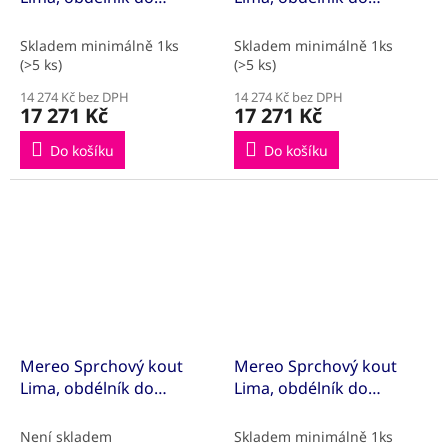
prostoru U, pivotový,
prostoru U, pivotový,
80x100x80 cm, chrom
80x100x80 cm, chrom
Skladem minimálně 1ks
Skladem minimálně 1ks
ALU, sklo Čiré
ALU, sklo Point
(>5 ks)
(>5 ks)
14 274 Kč bez DPH
14 274 Kč bez DPH
17 271 Kč
17 271 Kč
Do košíku
Do košíku
Mereo Sprchový kout
Mereo Sprchový kout
Lima, obdélník do
Lima, obdélník do
prostoru U, pivotový,
prostoru U, pivotový,
80x90x80 cm, chrom ALU,
80x90x80 cm, chrom ALU,
Není skladem
Skladem minimálně 1ks