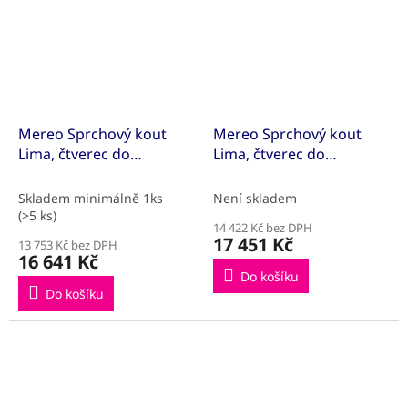
Mereo Sprchový kout
Mereo Sprchový kout
Lima, čtverec do
Lima, čtverec do
prostoru U, pivotový,
prostoru U, pivotový,
80x80x80 cm, chrom ALU,
90x90x90 cm, chrom ALU,
Skladem minimálně 1ks
Není skladem
sklo Point
sklo Čiré
(>5 ks)
14 422 Kč bez DPH
17 451 Kč
13 753 Kč bez DPH
16 641 Kč
Do košíku
Do košíku