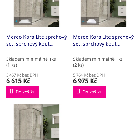
k
i
t
s
ů
p
r
o
d
Mereo Kora Lite sprchový
Mereo Kora Lite sprchový
u
set: sprchový kout
set: sprchový kout
k
90x90x185 cm, chrom
90x90x185 cm, chrom
t
ALU, sklo čiré, 90 cm,
ALU, sklo čiré, 90 cm,
Skladem minimálně 1ks
Skladem minimálně 1ks
ů
vanička, sifon
vanička, sifon
(1 ks)
(2 ks)
5 467 Kč bez DPH
5 764 Kč bez DPH
6 615 Kč
6 975 Kč
Do košíku
Do košíku