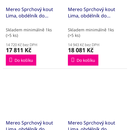
Mereo Sprchový kout
Mereo Sprchový kout
Lima, obdélník do
Lima, obdélník do
prostoru U, pivotový,
prostoru U, pivotový,
100x80x100 cm, chrom
100x90x100 cm, chrom
Skladem minimálně 1ks
Skladem minimálně 1ks
ALU, sklo Point
ALU, sklo Point
(>5 ks)
(>5 ks)
14 720 Kč bez DPH
14 943 Kč bez DPH
17 811 Kč
18 081 Kč
Do košíku
Do košíku
Mereo Sprchový kout
Mereo Sprchový kout
Lima, obdélník do
Lima, obdélník do