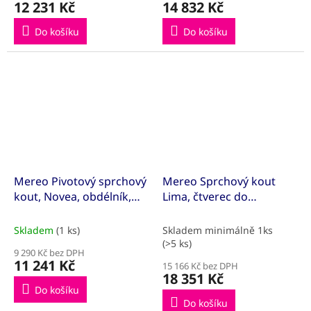
12 231 Kč
14 832 Kč
Do košíku
Do košíku
Mereo Pivotový sprchový
Mereo Sprchový kout
kout, Novea, obdélník,
Lima, čtverec do
90x80 cm, chrom ALU,
prostoru U, pivotový,
sklo Čiré, dveře L/P a
100x100x100 cm, chrom
Skladem
(1 ks)
Skladem minimálně 1ks
pevný díl
ALU, sklo Čiré
(>5 ks)
9 290 Kč bez DPH
11 241 Kč
15 166 Kč bez DPH
18 351 Kč
Do košíku
Do košíku