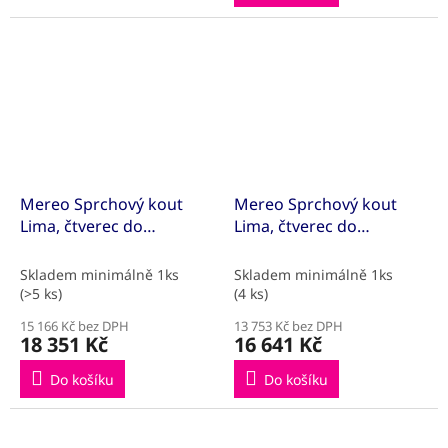
Mereo Sprchový kout
Mereo Sprchový kout
Lima, čtverec do
Lima, čtverec do
prostoru U, pivotový,
prostoru U, pivotový,
100x100x100 cm, chrom
80x80x80 cm, chrom ALU,
Skladem minimálně 1ks
Skladem minimálně 1ks
ALU, sklo Point
sklo Čiré
(>5 ks)
(4 ks)
15 166 Kč bez DPH
13 753 Kč bez DPH
18 351 Kč
16 641 Kč
Do košíku
Do košíku