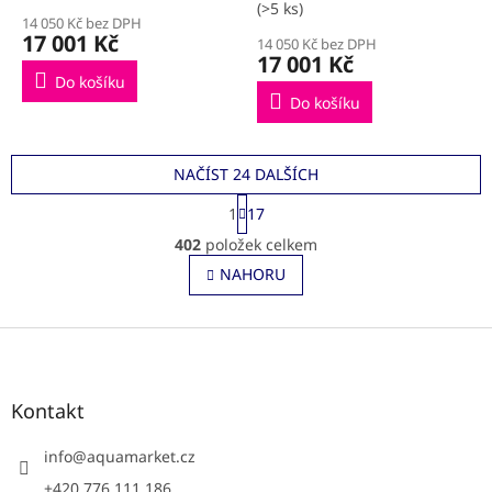
sklo Čiré
sklo Point
(>5 ks)
14 050 Kč bez DPH
17 001 Kč
14 050 Kč bez DPH
17 001 Kč
Do košíku
Do košíku
NAČÍST 24 DALŠÍCH
S
1
17
t
O
r
402
položek celkem
v
á
l
NAHORU
n
á
k
o
d
v
Z
a
á
c
á
n
í
p
í
p
a
Kontakt
r
t
v
í
info
@
aquamarket.cz
k
y
+420 776 111 186