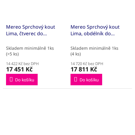
Mereo Sprchový kout
Mereo Sprchový kout
Lima, čtverec do
Lima, obdélník do
prostoru U, pivotový,
prostoru U, pivotový,
90x90x90 cm, chrom ALU,
100x80x100 cm, chrom
Skladem minimálně 1ks
Skladem minimálně 1ks
sklo Point
ALU, sklo Čiré
(>5 ks)
(4 ks)
14 422 Kč bez DPH
14 720 Kč bez DPH
17 451 Kč
17 811 Kč
Do košíku
Do košíku