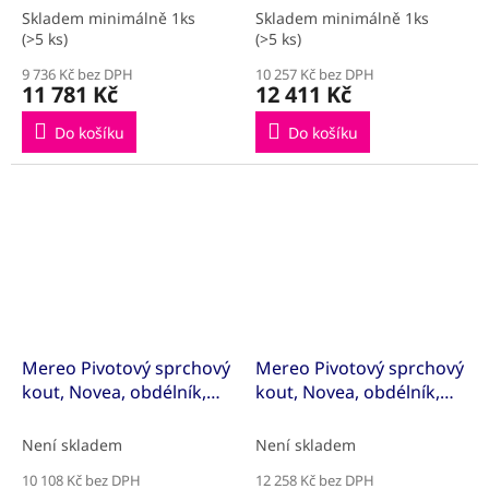
sklo Čiré, dveře L/P a
sklo Čiré, dveře L/P a
Skladem minimálně 1ks
Skladem minimálně 1ks
pevný díl
pevný díl
(>5 ks)
(>5 ks)
9 736 Kč bez DPH
10 257 Kč bez DPH
11 781 Kč
12 411 Kč
Do košíku
Do košíku
Mereo Pivotový sprchový
Mereo Pivotový sprchový
kout, Novea, obdélník,
kout, Novea, obdélník,
90x100 cm, chrom ALU,
90x120 cm, chrom ALU,
sklo Čiré, dveře L/P a
sklo Čiré, dveře L/P a
Není skladem
Není skladem
pevný díl
pevný díl
10 108 Kč bez DPH
12 258 Kč bez DPH