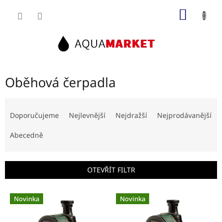
Přejít
NÁKUP
na
obsah
KOŠÍK
Oběhová čerpadla
Ř
a
Doporučujeme
Nejlevnější
Nejdražší
Nejprodávanější
z
e
Abecedně
n
í
p
OTEVŘÍT FILTR
r
o
V
d
Novinka
Novinka
ý
u
p