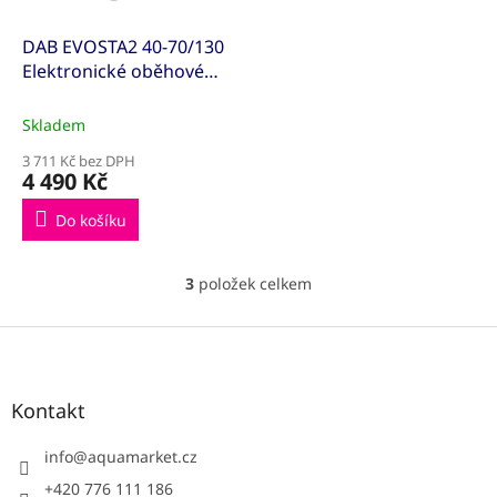
DAB EVOSTA2 40-70/130
Elektronické oběhové
čerpadlo pro otopné
systémy 60186046
Skladem
3 711 Kč bez DPH
4 490 Kč
Do košíku
3
položek celkem
O
v
l
Z
á
á
d
p
a
a
Kontakt
c
t
í
í
info
@
aquamarket.cz
p
r
+420 776 111 186