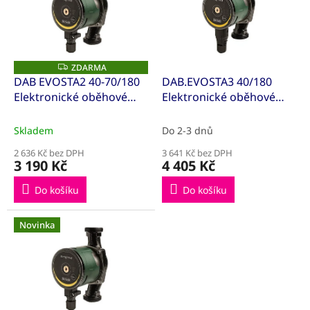
k
i
t
s
ů
p
r
o
ZDARMA
Z
D
d
DAB EVOSTA2 40-70/180
DAB.EVOSTA3 40/180
A
u
Elektronické oběhové
Elektronické oběhové
R
M
k
čerpadlo pro otopné
čerpadlo pro otopné
A
t
systémy 60185492
systémy 60186077
Skladem
Do 2-3 dnů
ů
2 636 Kč bez DPH
3 641 Kč bez DPH
3 190 Kč
4 405 Kč
Do košíku
Do košíku
Novinka