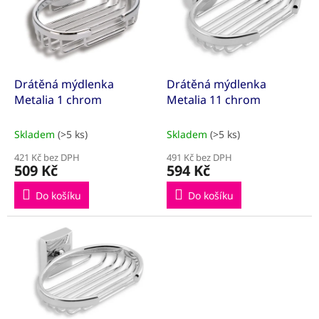
k
i
t
s
ů
p
r
o
d
Drátěná mýdlenka
Drátěná mýdlenka
u
Metalia 1 chrom
Metalia 11 chrom
k
t
Skladem
(>5 ks)
Skladem
(>5 ks)
ů
421 Kč bez DPH
491 Kč bez DPH
509 Kč
594 Kč
Do košíku
Do košíku