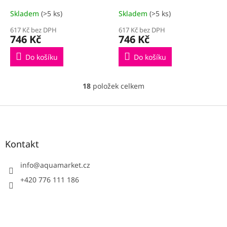
rohová
Skladem
(>5 ks)
Skladem
(>5 ks)
617 Kč bez DPH
617 Kč bez DPH
746 Kč
746 Kč
Do košíku
Do košíku
18
položek celkem
O
v
l
Z
á
á
d
p
a
a
Kontakt
c
t
í
í
info
@
aquamarket.cz
p
r
+420 776 111 186
v
k
y
v
ý