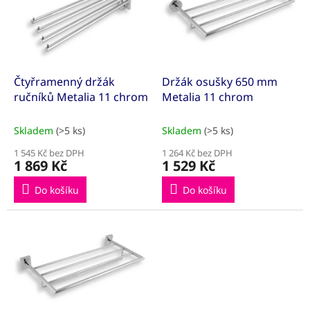
k
i
t
s
ů
p
r
o
d
Čtyřramenný držák
Držák osušky 650 mm
u
ručníků Metalia 11 chrom
Metalia 11 chrom
k
t
Skladem
(>5 ks)
Skladem
(>5 ks)
ů
1 545 Kč bez DPH
1 264 Kč bez DPH
1 869 Kč
1 529 Kč
Do košíku
Do košíku