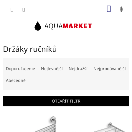
Přejít
NÁKUP
na
obsah
KOŠÍK
Držáky ručníků
Ř
a
Doporučujeme
Nejlevnější
Nejdražší
Nejprodávanější
z
e
Abecedně
n
í
p
OTEVŘÍT FILTR
r
o
V
d
ý
u
p