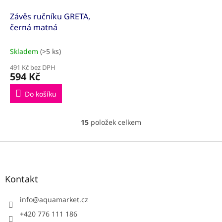
Závěs ručníku GRETA,
černá matná
Skladem
(>5 ks)
491 Kč bez DPH
594 Kč
Do košíku
15
položek celkem
O
v
l
Z
á
á
d
p
a
a
Kontakt
c
t
í
í
info
@
aquamarket.cz
p
r
+420 776 111 186
v