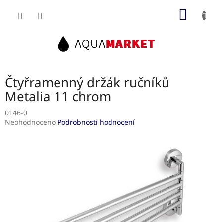
Přejít
NÁKUP
na
obsah
KOŠÍK
Čtyřramenný držák ručníků
Metalia 11 chrom
0146-0
Průměrné
Neohodnoceno
Podrobnosti hodnocení
hodnocení
produktu
je
0,0
z
5
hvězdiček.