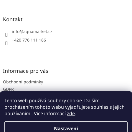
á
p
a
Kontakt
t
í
info
@
aquamarket.cz
+420 776 111 186
Informace pro vás
Obchodní podmínky
GDPR
Prodejna
Tento web používá soubory cookie. Dalším
Kontakty
procházením tohoto webu vyjadřujete souhlas s jejich
používáním.. Více informací
zde
.
Nastavení
Vytvořil Shoptet