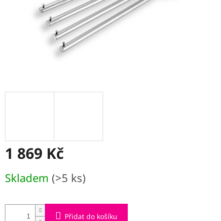
1 869 Kč
Měrná
Skladem
(>5 ks)
cena:
Přidat do košíku