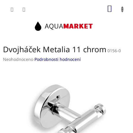
Přejít
NÁKUP
na
obsah
KOŠÍK
Dvojháček Metalia 11 chrom
0156-0
Průměrné
Neohodnoceno
Podrobnosti hodnocení
hodnocení
produktu
je
0,0
z
5
hvězdiček.