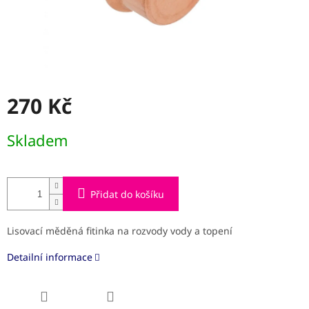
270 Kč
Měrná
Skladem
cena:
Přidat do košíku
Lisovací měděná fitinka na rozvody vody a topení
Detailní informace