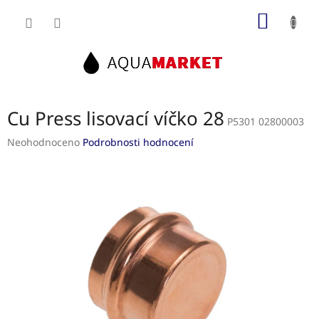
Přejít
NÁKUP
na
obsah
KOŠÍK
Cu Press lisovací víčko 28
P5301 02800003
Průměrné
Neohodnoceno
Podrobnosti hodnocení
hodnocení
produktu
je
0,0
z
5
hvězdiček.