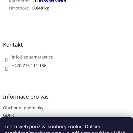
Kategorie
:
Cu lisovací víčko
Hmotnost
:
0.048 kg
Z
á
p
a
Kontakt
t
í
info
@
aquamarket.cz
+420 776 111 186
Informace pro vás
Obchodní podmínky
GDPR
Prodejna
Tento web používá soubory cookie. Dalším
Kontakty