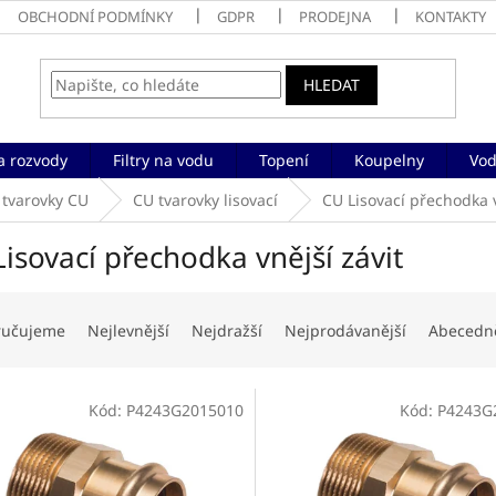
OBCHODNÍ PODMÍNKY
GDPR
PRODEJNA
KONTAKTY
HLEDAT
a rozvody
Filtry na vodu
Topení
Koupelny
Vod
 tvarovky CU
CU tvarovky lisovací
CU Lisovací přechodka v
isovací přechodka vnější závit
ručujeme
Nejlevnější
Nejdražší
Nejprodávanější
Abecedn
Kód:
P4243G2015010
Kód:
P4243G