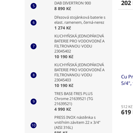
202
DAB DIVERTRON 900
8 890 Kč
Dřezová stojánková baterie s
elast. ramenem, černá-nerez
1 274 Kč
KUCHYŇSKÁ JEDNOPÁKOVÁ
BATERIE PRO VODOVODNÍ A
FILTROVANOU VODU
23045402
10 190 Kč
KUCHYŇSKÁ JEDNOPÁKOVÁ
BATERIE PRO VODOVODNÍ A
FILTROVANOU VODU
Cu Pr
23045403
5/4",
10 190 Kč
TRES BASE-TRES PLUS
Chrome 21639521 (TG
21639521)
512 Kč
4 990 Kč
619
PRESS INOX nástěnka s
vnitřním závitem 22 x 3/4"
(AISI 316L)
505 Kč