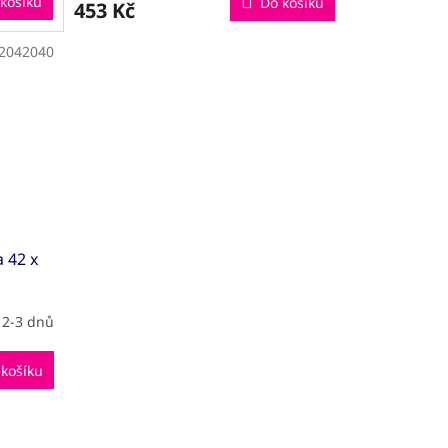
košíku
Do košíku
453 Kč
2042040
 42 x
 2-3 dnů
 košíku