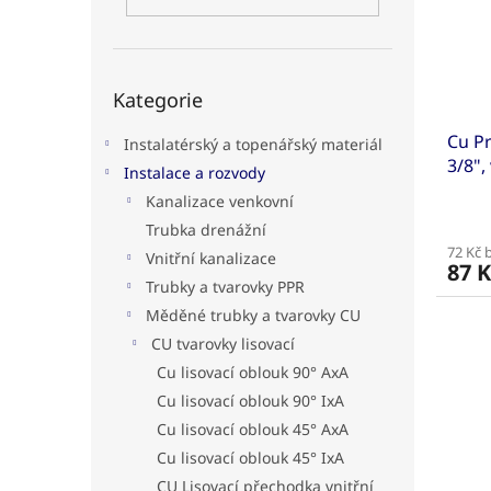
s
o
n
p
d
e
r
u
l
o
k
Přeskočit
d
t
Kategorie
kategorie
u
ů
Cu Pr
k
Instalatérský a topenářský materiál
3/8",
t
Instalace a rozvody
ů
Kanalizace venkovní
Trubka drenážní
72 Kč 
Vnitřní kanalizace
87 K
Trubky a tvarovky PPR
Měděné trubky a tvarovky CU
CU tvarovky lisovací
Cu lisovací oblouk 90° AxA
Cu lisovací oblouk 90° IxA
Cu lisovací oblouk 45° AxA
Cu lisovací oblouk 45° IxA
CU Lisovací přechodka vnitřní