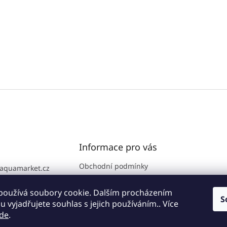
l
á
d
a
c
í
p
r
v
k
y
v
ý
p
i
Informace pro vás
s
u
Obchodní podmínky
aquamarket.cz
GDPR
776 111 186
Prodejna
používá soubory cookie. Dalším procházením
S
 vyjadřujete souhlas s jejich používáním.. Více
Kontakty
de
.