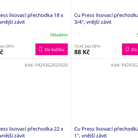
ess lisovací přechodka 18 x
Cu Press lisovací přechodka
 vnější závit
3/4", vnější závit
Skladem
bez DPH
73 Kč bez DPH
Do košíku
Do 
č
88 Kč
Kód:
P4243G2022020
Kód:
P4243G
ess lisovací přechodka 22 x
Cu Press lisovací přechodka
 vnější závit
1", vnější závit