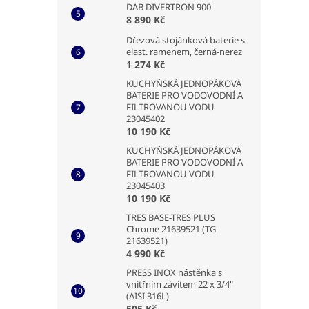
DAB DIVERTRON 900
8 890 Kč
Dřezová stojánková baterie s
elast. ramenem, černá-nerez
1 274 Kč
KUCHYŇSKÁ JEDNOPÁKOVÁ
BATERIE PRO VODOVODNÍ A
FILTROVANOU VODU
23045402
10 190 Kč
KUCHYŇSKÁ JEDNOPÁKOVÁ
BATERIE PRO VODOVODNÍ A
FILTROVANOU VODU
23045403
10 190 Kč
TRES BASE-TRES PLUS
Chrome 21639521 (TG
21639521)
4 990 Kč
PRESS INOX nástěnka s
vnitřním závitem 22 x 3/4"
(AISI 316L)
505 Kč