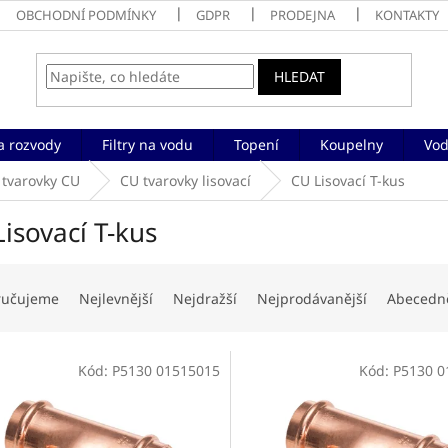
OBCHODNÍ PODMÍNKY
GDPR
PRODEJNA
KONTAKTY
HLEDAT
a rozvody
Filtry na vodu
Topení
Koupelny
Vod
 tvarovky CU
CU tvarovky lisovací
CU Lisovací T-kus
isovací T-kus
ručujeme
Nejlevnější
Nejdražší
Nejprodávanější
Abecedn
Kód:
P5130 01515015
Kód:
P5130 0