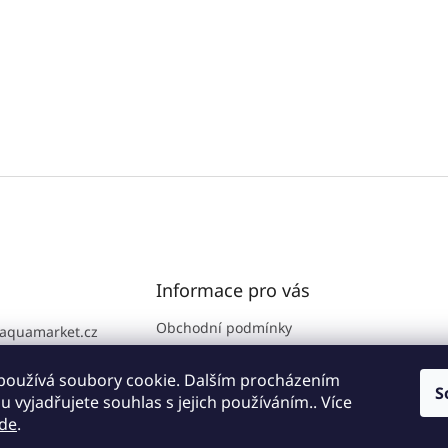
Informace pro vás
Obchodní podmínky
aquamarket.cz
GDPR
776 111 186
Prodejna
používá soubory cookie. Dalším procházením
S
 vyjadřujete souhlas s jejich používáním.. Více
Kontakty
de
.