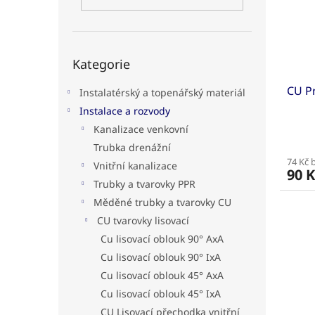
s
o
n
p
d
e
r
u
l
o
k
Přeskočit
d
t
Kategorie
kategorie
u
ů
CU Pr
k
Instalatérský a topenářský materiál
t
Instalace a rozvody
ů
Kanalizace venkovní
Trubka drenážní
74 Kč 
Vnitřní kanalizace
90 K
Trubky a tvarovky PPR
Měděné trubky a tvarovky CU
CU tvarovky lisovací
Cu lisovací oblouk 90° AxA
Cu lisovací oblouk 90° IxA
Cu lisovací oblouk 45° AxA
Cu lisovací oblouk 45° IxA
CU Lisovací přechodka vnitřní