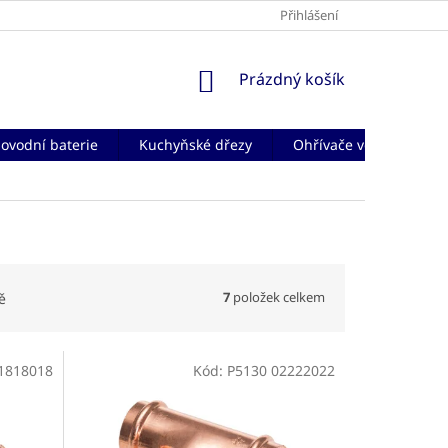
Přihlášení
NÁKUPNÍ
Prázdný košík
KOŠÍK
ovodní baterie
Kuchyňské dřezy
Ohřívače vody
Če
7
položek celkem
ě
1818018
Kód:
P5130 02222022