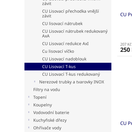
závit
CU Lisovací přechodka vnější
CU Pr
závit
CU lisovací nátrubek
CU Lisovací nátrubek redukovaný
AxA
CU Lisovací redukce AxI
207 Kč
250
Cu lisovací víčko
CU Lisovací nadoblouk
CU Lisovací T-kus
CU Lisovací T-kus redukovaný
Nerezové trubky a tvarovky INOX
Filtry na vodu
Topení
Koupelny
Vodovodní baterie
Kuchyňské dřezy
CU Pr
Ohřívače vody