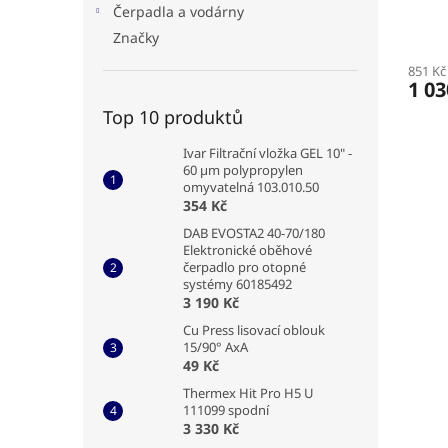
Čerpadla a vodárny
Značky
851 Kč
1 03
Top 10 produktů
Ivar Filtrační vložka GEL 10" -
60 µm polypropylen
omyvatelná 103.010.50
354 Kč
DAB EVOSTA2 40-70/180
Elektronické oběhové
čerpadlo pro otopné
systémy 60185492
3 190 Kč
Cu Press lisovací oblouk
15/90° AxA
49 Kč
Thermex Hit Pro H5 U
111099 spodní
3 330 Kč