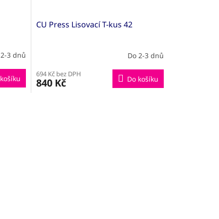
CU Press Lisovací T-kus 42
 2-3 dnů
Do 2-3 dnů
694 Kč bez DPH
košíku
Do košíku
840 Kč