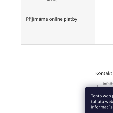
Přijímáme online platby
Z
á
p
a
t
Kontakt
í
info
@
+420 
Tento web 
tohoto webu
informací
z