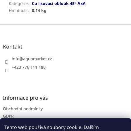
Kategorie
:
Cu lisovací oblouk 45° AxA
Hmotnost
:
0.14 kg
Z
á
p
a
Kontakt
t
í
info
@
aquamarket.cz
+420 776 111 186
Informace pro vás
Obchodní podmínky
GDPR
Prodejna
Tento web používá soubory cookie. Dalším
Kontakty