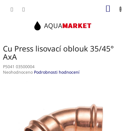
Přejít
NÁKUP
na
obsah
KOŠÍK
Cu Press lisovací oblouk 35/45°
AxA
P5041 03500004
Průměrné
Neohodnoceno
Podrobnosti hodnocení
hodnocení
produktu
je
0,0
z
5
hvězdiček.