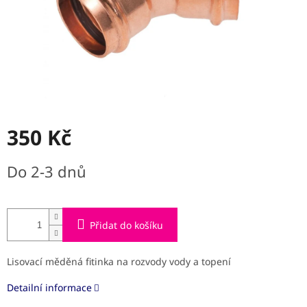
350 Kč
Měrná
Do 2-3 dnů
cena:
Přidat do košíku
Lisovací měděná fitinka na rozvody vody a topení
Detailní informace