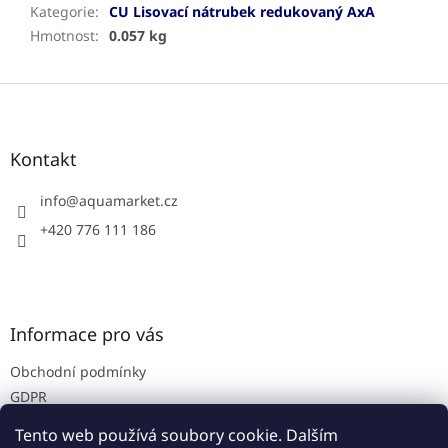
Kategorie
:
CU Lisovací nátrubek redukovaný AxA
Hmotnost
:
0.057 kg
Z
á
p
a
Kontakt
t
í
info
@
aquamarket.cz
+420 776 111 186
Informace pro vás
Obchodní podmínky
GDPR
Prodejna
Tento web používá soubory cookie. Dalším
Kontakty