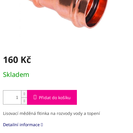
160 Kč
Měrná
Skladem
cena:
Přidat do košíku
Lisovací měděná fitinka na rozvody vody a topení
Detailní informace