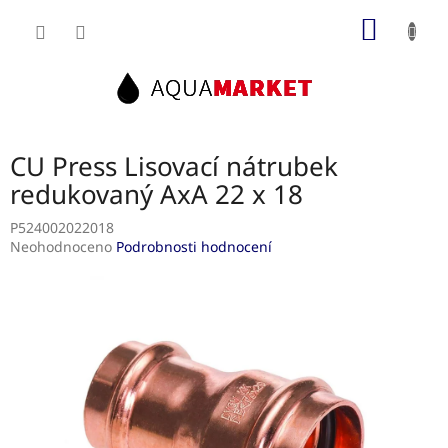
Přejít
NÁKUP
na
obsah
KOŠÍK
CU Press Lisovací nátrubek
redukovaný AxA 22 x 18
P524002022018
Průměrné
Neohodnoceno
Podrobnosti hodnocení
hodnocení
produktu
je
0,0
z
5
hvězdiček.