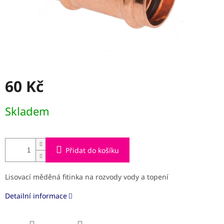
60 Kč
Měrná
Skladem
cena:
Přidat do košíku
Lisovací měděná fitinka na rozvody vody a topení
Detailní informace