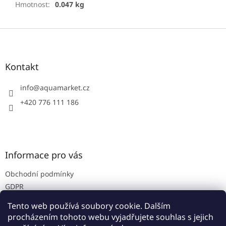
Hmotnost
:
0.047 kg
Z
á
p
a
Kontakt
t
í
info
@
aquamarket.cz
+420 776 111 186
Informace pro vás
Obchodní podmínky
GDPR
Prodejna
Tento web používá soubory cookie. Dalším
Kontakty
procházením tohoto webu vyjadřujete souhlas s jejich