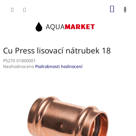
Přejít
NÁKUP
na
obsah
KOŠÍK
Cu Press lisovací nátrubek 18
P5270 01800001
Průměrné
Neohodnoceno
Podrobnosti hodnocení
hodnocení
produktu
je
0,0
z
5
hvězdiček.