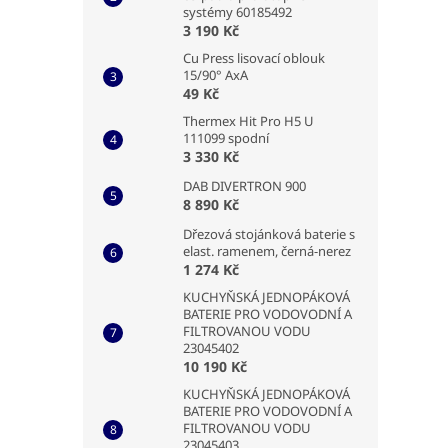
systémy 60185492
3 190 Kč
Cu Press lisovací oblouk
15/90° AxA
49 Kč
Thermex Hit Pro H5 U
111099 spodní
3 330 Kč
DAB DIVERTRON 900
8 890 Kč
Dřezová stojánková baterie s
elast. ramenem, černá-nerez
1 274 Kč
KUCHYŇSKÁ JEDNOPÁKOVÁ
BATERIE PRO VODOVODNÍ A
FILTROVANOU VODU
23045402
10 190 Kč
KUCHYŇSKÁ JEDNOPÁKOVÁ
BATERIE PRO VODOVODNÍ A
FILTROVANOU VODU
23045403