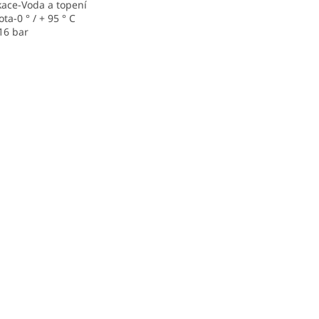
kace-Voda a topení
ota-0 ° / + 95 ° C
16 bar