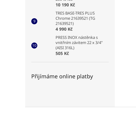
10 190 Kč
TRES BASE-TRES PLUS
Chrome 21639521 (TG
21639521)
4 990 Kč
PRESS INOX nástěnka s
vnitřním závitem 22 x 3/4"
(AISI 316L)
505 Kč
Přijímáme online platby
Z
á
p
a