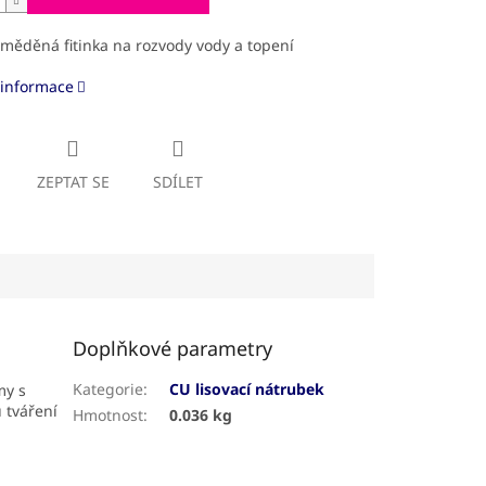
 měděná fitinka na rozvody vody a topení
 informace
ZEPTAT SE
SDÍLET
Doplňkové parametry
Kategorie
:
CU lisovací nátrubek
my s
​tváření
Hmotnost
:
0.036 kg