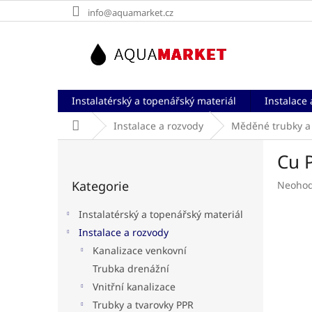
Přejít
info@aquamarket.cz
na
obsah
Instalatérský a topenářský materiál
Instalace 
Domů
Instalace a rozvody
Měděné trubky a
P
Cu P
o
Přeskočit
s
Kategorie
Průměr
Neoho
kategorie
t
hodnoc
r
produk
Instalatérský a topenářský materiál
a
je
Instalace a rozvody
n
0,0
Kanalizace venkovní
z
n
5
í
Trubka drenážní
hvězdič
p
Vnitřní kanalizace
a
Trubky a tvarovky PPR