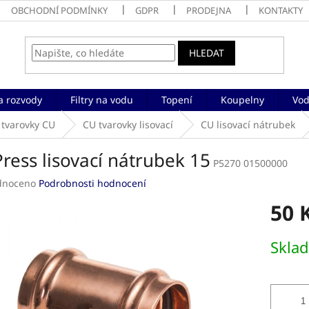
OBCHODNÍ PODMÍNKY
GDPR
PRODEJNA
KONTAKTY
HLEDAT
a rozvody
Filtry na vodu
Topení
Koupelny
Vod
 tvarovky CU
CU tvarovky lisovací
CU lisovací nátrubek
ress lisovací nátrubek 15
P5270 01500000
né
dnoceno
Podrobnosti hodnocení
ení
50 
tu
Měrná
Skla
cena:
ek.