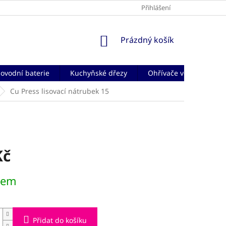
Přihlášení
NÁKUPNÍ
Prázdný košík
KOŠÍK
ovodní baterie
Kuchyňské dřezy
Ohřívače vody
Če
Cu Press lisovací nátrubek 15
Kč
dem
Přidat do košíku