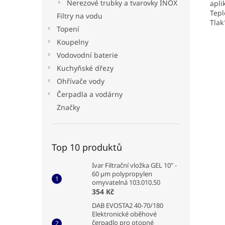
Nerezové trubky a tvarovky INOX
apli
Tepl
Filtry na vodu
Tlak
Topení
Koupelny
Vodovodní baterie
Kuchyňské dřezy
Ohřívače vody
Čerpadla a vodárny
Značky
Top 10 produktů
Ivar Filtrační vložka GEL 10" -
60 µm polypropylen
omyvatelná 103.010.50
354 Kč
DAB EVOSTA2 40-70/180
Elektronické oběhové
čerpadlo pro otopné