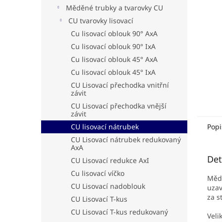
n
Měděné trubky a tvarovky CU
e
CU tvarovky lisovací
l
Cu lisovací oblouk 90° AxA
Cu lisovací oblouk 90° IxA
Cu lisovací oblouk 45° AxA
Cu lisovací oblouk 45° IxA
CU Lisovací přechodka vnitřní
závit
CU Lisovací přechodka vnější
závit
CU lisovací nátrubek
Popi
CU Lisovací nátrubek redukovaný
AxA
Det
CU Lisovací redukce AxI
Cu lisovací víčko
Mědě
CU Lisovací nadoblouk
uzav
za s
CU Lisovací T-kus
CU Lisovací T-kus redukovaný
Veli