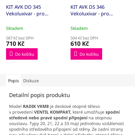
KIT AVK DD 345
KIT AVK DS 346
Vekoluxivar - pro
Vekoluxivar - pro
dvoutrubkový systém -
dvoutrubkový systém -
1/2"xEK; 15x1; přímé
1/2"xEK; 15x1; rohové
Skladem
Skladem
(KITAVK500845)
(KITAVK500848)
587 Kč bez DPH
504 Kč bez DPH
710 Kč
610 Kč
Do košíku
Do košíku
Popis
Diskuze
Detailní popis produktu
Model
RADIK VKM8
je deskové otopné těleso
v provedení
VENTIL KOMPAKT,
které umožňuje
spodní
středové
nebo pravé spodní připojení
na otopnou
soustavu. Typy 20, 21, 22 a 33 mají jednotnou vzdálenost
spodního středového připojení od stěny. Ze zadní strany
jsou přivařeny dvě horní a dolní příchytky, otopná tělesa