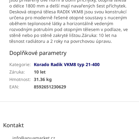
o délce 1800 mm a delší mají navařených šest příchytek.
Desková otopná tělesa RADIK VKM8 jsou svou konstrukcí
určena pro moderně řešené otopné soustavy s nuceným
oběhem teplonosné látky a horizontálně vedeným
rozvodným potrubím pod otopným tělesem v podlaze, ve
stěně nebo po stěně zakryté lištou.Záruka: 10 let na
těsnost radiátoru a 2 roky na povrchovou úpravu.
Doplňkové parametry
Kategorie
:
Korado Radik VKM8 typ 21-400
Záruka
:
10 let
Hmotnost
:
31.36 kg
EAN
:
8592651230629
Z
á
p
a
Kontakt
t
í
info
@
aquamarket.cz