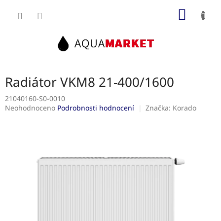
Přejít
NÁKUP
na
obsah
KOŠÍK
Radiátor VKM8 21-400/1600
21040160-S0-0010
Průměrné
Neohodnoceno
Podrobnosti hodnocení
Značka:
Korado
hodnocení
produktu
je
0,0
z
5
hvězdiček.