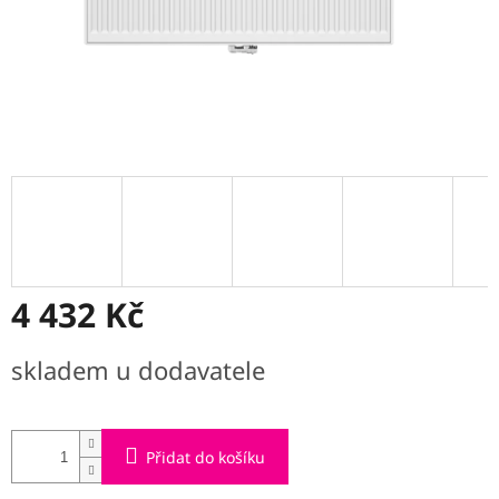
4 432 Kč
Měrná
skladem u dodavatele
cena:
Přidat do košíku