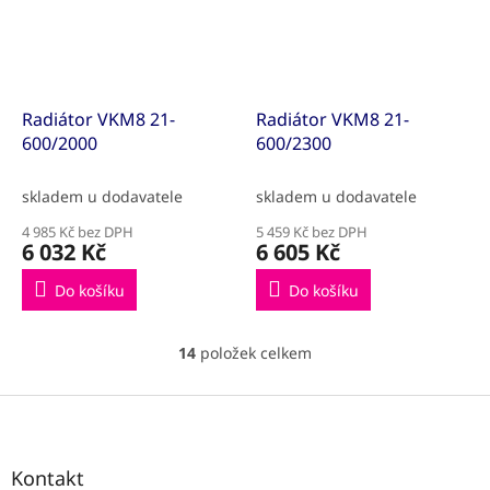
Radiátor VKM8 21-
Radiátor VKM8 21-
600/2000
600/2300
skladem u dodavatele
skladem u dodavatele
4 985 Kč bez DPH
5 459 Kč bez DPH
6 032 Kč
6 605 Kč
Do košíku
Do košíku
14
položek celkem
O
v
l
Z
á
á
d
p
a
a
Kontakt
c