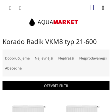
Přejít
NÁKUP
na
obsah
KOŠÍK
Korado Radik VKM8 typ 21-600
Ř
a
Doporučujeme
Nejlevnější
Nejdražší
Nejprodávanější
z
e
Abecedně
n
í
p
OTEVŘÍT FILTR
r
o
V
d
ý
u
p