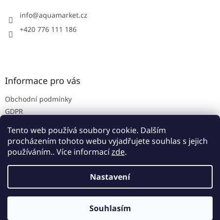
t
í
í
info
@
aquamarket.cz
p
r
+420 776 111 186
v
k
y
v
ý
Informace pro vás
p
i
Obchodní podmínky
s
u
GDPR
Prodejna
Tento web používá soubory cookie. Dalším
Kontakty
procházením tohoto webu vyjadřujete souhlas s jejich
používáním.. Více informací
zde
.
Nastavení
Vytvořil Shoptet
Souhlasím
Copyright 2026
Aquamarket
. Všechna práva vyhrazena.