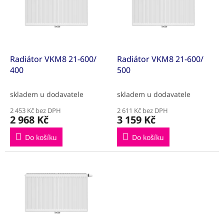
k
i
t
s
ů
p
r
o
d
Radiátor VKM8 21-600/
Radiátor VKM8 21-600/
u
400
500
k
t
skladem u dodavatele
skladem u dodavatele
ů
2 453 Kč bez DPH
2 611 Kč bez DPH
2 968 Kč
3 159 Kč
Do košíku
Do košíku