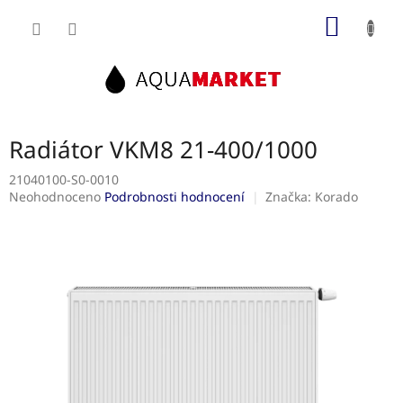
Přejít
NÁKUP
na
obsah
KOŠÍK
Radiátor VKM8 21-400/1000
21040100-S0-0010
Průměrné
Neohodnoceno
Podrobnosti hodnocení
Značka:
Korado
hodnocení
produktu
je
0,0
z
5
hvězdiček.