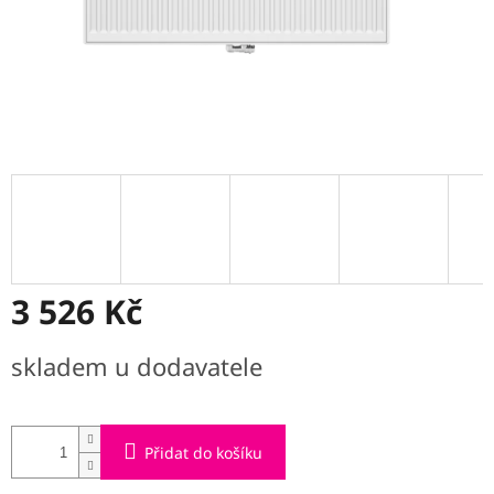
3 526 Kč
Měrná
skladem u dodavatele
cena:
Přidat do košíku