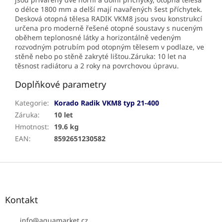
o délce 1800 mm a delší mají navařených šest příchytek.
Desková otopná tělesa RADIK VKM8 jsou svou konstrukcí
určena pro moderně řešené otopné soustavy s nuceným
oběhem teplonosné látky a horizontálně vedeným
rozvodným potrubím pod otopným tělesem v podlaze, ve
stěně nebo po stěně zakryté lištou.Záruka: 10 let na
těsnost radiátoru a 2 roky na povrchovou úpravu.
Doplňkové parametry
Kategorie
:
Korado Radik VKM8 typ 21-400
Záruka
:
10 let
Hmotnost
:
19.6 kg
EAN
:
8592651230582
Z
á
p
a
Kontakt
t
í
info
@
aquamarket.cz