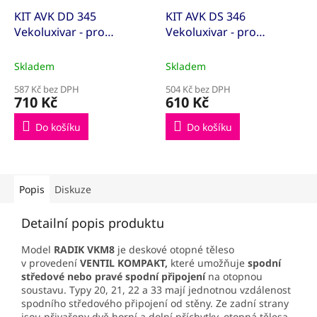
KIT AVK DD 345
KIT AVK DS 346
Vekoluxivar - pro
Vekoluxivar - pro
dvoutrubkový systém -
dvoutrubkový systém -
1/2"xEK; 15x1; přímé
1/2"xEK; 15x1; rohové
Skladem
Skladem
(KITAVK500845)
(KITAVK500848)
587 Kč bez DPH
504 Kč bez DPH
710 Kč
610 Kč
Do košíku
Do košíku
Popis
Diskuze
Detailní popis produktu
Model
RADIK VKM8
je deskové otopné těleso
v provedení
VENTIL KOMPAKT,
které umožňuje
spodní
středové
nebo pravé spodní připojení
na otopnou
soustavu. Typy 20, 21, 22 a 33 mají jednotnou vzdálenost
spodního středového připojení od stěny. Ze zadní strany
jsou přivařeny dvě horní a dolní příchytky, otopná tělesa