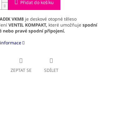
Přidat do košíku
ADIK VKM8
je deskové otopné těleso
dení
VENTIL KOMPAKT,
které umožňuje
spodní
é
nebo pravé spodní připojení.
 informace
ZEPTAT SE
SDÍLET