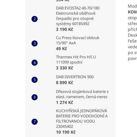
Mod
DAB EVOSTA2 40-70/180
KOM
Elektronické oběhové
otop
čerpadlo pro otopné
stře
systémy 60185492
příc
3 190 Kč
Desk
Cu Press lisovací oblouk
řeše
15/90° AxA
vede
49 Kč
po s
Thermex Hit Pro H5 U
povr
111099 spodní
3 330 Kč
DAB DIVERTRON 900
8 890 Kč
Dřezová stojánková baterie s
elast. ramenem, černá-nerez
1 274 Kč
KUCHYŇSKÁ JEDNOPÁKOVÁ
BATERIE PRO VODOVODNÍ A
FILTROVANOU VODU
23045402
10 190 Kč