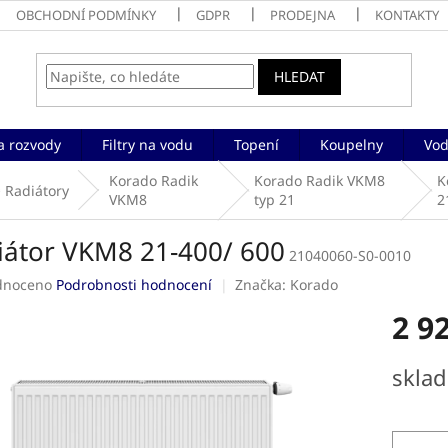
OBCHODNÍ PODMÍNKY
GDPR
PRODEJNA
KONTAKTY
HLEDAT
a rozvody
Filtry na vodu
Topení
Koupelny
Vod
Korado Radik
Korado Radik VKM8
K
Radiátory
VKM8
typ 21
2
iátor VKM8 21-400/ 600
21040060-S0-0010
né
dnoceno
Podrobnosti hodnocení
Značka:
Korado
ení
2 9
tu
Měrná
skla
cena:
ek.