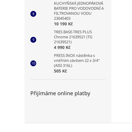
KUCHYŇSKÁ JEDNOPÁKOVÁ
BATERIE PRO VODOVODNÍ A
FILTROVANOU VODU
23045403
10 190 Kč
TRES BASE-TRES PLUS
Chrome 21639521 (TG
21639521)
4 990 Kč
PRESS INOX nástěnka s
vnitřním závitem 22 x 3/4"
(AISI 316L)
505 Kč
Přijímáme online platby
Z