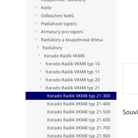
a
n
Kotle
e
Odkouření kotlů
l
Podlahové topení
Armatury pro topení
Radiátory a koupelnová tělesa
Radiátory
Korado Radik VKM8
Korado Radik VKM8 typ 10
Korado Radik VKM8 typ 11
Korado Radik VKM8 typ 20
Korado Radik VKM8 typ 21
Korado Radik VKM8 typ 21-300
Korado Radik VKM8 typ 21-400
Souvi
Korado Radik VKM8 typ 21-500
Korado Radik VKM8 typ 21-600
Korado Radik VKM8 typ 21-700
Korado Radik VKM8 typ 21-900