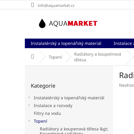
Přejít
info@aquamarket.cz
na
obsah
Instalatérský a topenářský materiál
Instalace 
Radiátory a koupelnová
Domů
Topení
tělesa
P
Rad
o
Přeskočit
s
Kategorie
Průměr
Neoho
kategorie
t
hodnoc
r
produk
Instalatérský a topenářský materiál
a
je
Instalace a rozvody
n
0,0
Filtry na vodu
z
n
5
í
Topení
hvězdič
p
Radiátory a koupenová tělesa &gt;
Koupelnové radiátory