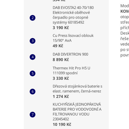
Mod
DAB EVOSTA2 40-70/180
KOM
Elektronické oběhové
otop
čerpadlo pro otopné
stře
systémy 60185492
příc
3 190 Kč
Desk
Cu Press lisovací oblouk
řeše
15/90° AxA
vede
49 Kč
po s
DAB DIVERTRON 900
povr
8 890 Kč
Thermex Hit Pro H5 U
111099 spodní
3 330 Kč
Dřezová stojánková baterie s
elast. ramenem, černá-nerez
1 274 Kč
KUCHYŇSKÁ JEDNOPÁKOVÁ
BATERIE PRO VODOVODNÍ A
FILTROVANOU VODU
23045402
10 190 Kč