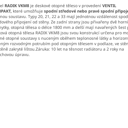
el
RADIK VKM8
je deskové otopné těleso v provedení
VENTIL
PAKT,
které umožňuje
spodní středové
nebo pravé spodní připoj
nou soustavu. Typy 20, 21, 22 a 33 mají jednotnou vzdálenost spo
dového připojení od stěny. Ze zadní strany jsou přivařeny dvě horní
hytky, otopná tělesa o délce 1800 mm a delší mají navařených šest 
ová otopná tělesa RADIK VKM8 jsou svou konstrukcí určena pro m
né otopné soustavy s nuceným oběhem teplonosné látky a horizon
ným rozvodným potrubím pod otopným tělesem v podlaze, ve stě
těně zakryté lištou.Záruka: 10 let na těsnost radiátoru a 2 roky na
chovou úpravu.