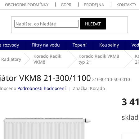
OBCHODNÍ PODMÍNKY
GDPR
PRODEJNA
KONTAKTY
HLEDAT
a rozvody
Filtry na vodu
Topení
Koupelny
Vod
Korado Radik
Korado Radik VKM8
K
Radiátory
VKM8
typ 21
2
iátor VKM8 21-300/1100
21030110-S0-0010
né
dnoceno
Podrobnosti hodnocení
Značka:
Korado
ení
3 4
tu
Měrná
skla
cena:
ek.