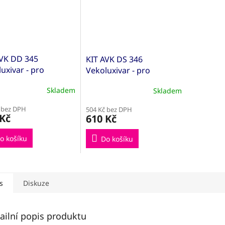
AVK DD 345
KIT AVK DS 346
uxivar - pro
Vekoluxivar - pro
trubkový systém -
dvoutrubkový systém -
Skladem
Skladem
EK; 15x1; přímé
1/2"xEK; 15x1; rohové
AVK500845)
(KITAVK500848)
 bez DPH
504 Kč bez DPH
 Kč
610 Kč
o košíku
Do košíku
s
Diskuze
ailní popis produktu