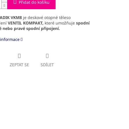
Přidat do košíku
ADIK VKM8
je deskové otopné těleso
dení
VENTIL KOMPAKT,
které umožňuje
spodní
é
nebo pravé spodní připojení.
 informace
ZEPTAT SE
SDÍLET