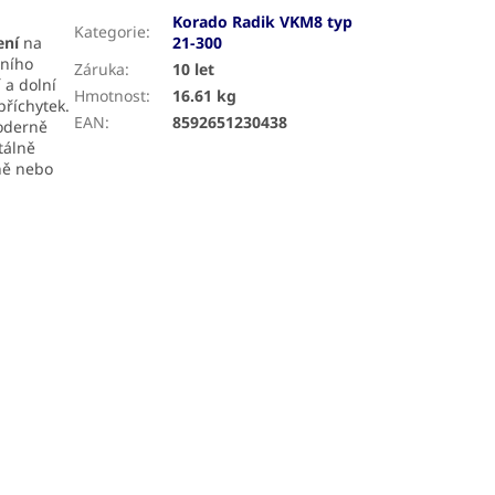
Korado Radik VKM8 typ
Kategorie
:
ení
na
21-300
dního
Záruka
:
10 let
 a dolní
Hmotnost
:
16.61 kg
příchytek.
EAN
:
8592651230438
oderně
tálně
ně nebo