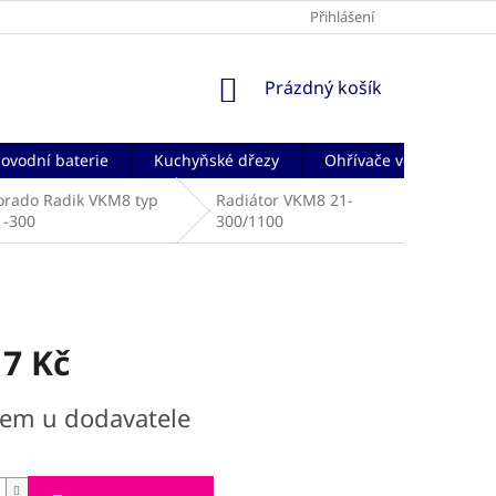
Přihlášení
NÁKUPNÍ
Prázdný košík
KOŠÍK
ovodní baterie
Kuchyňské dřezy
Ohřívače vody
Če
orado Radik VKM8 typ
Radiátor VKM8 21-
1-300
300/1100
17 Kč
dem u dodavatele