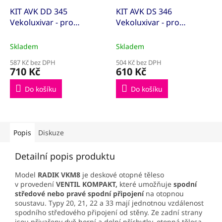
KIT AVK DD 345
KIT AVK DS 346
Vekoluxivar - pro
Vekoluxivar - pro
dvoutrubkový systém -
dvoutrubkový systém -
1/2"xEK; 15x1; přímé
1/2"xEK; 15x1; rohové
Skladem
Skladem
(KITAVK500845)
(KITAVK500848)
587 Kč bez DPH
504 Kč bez DPH
710 Kč
610 Kč
Do košíku
Do košíku
Popis
Diskuze
Detailní popis produktu
Model
RADIK VKM8
je deskové otopné těleso
v provedení
VENTIL KOMPAKT,
které umožňuje
spodní
středové
nebo pravé spodní připojení
na otopnou
soustavu. Typy 20, 21, 22 a 33 mají jednotnou vzdálenost
spodního středového připojení od stěny. Ze zadní strany
jsou přivařeny dvě horní a dolní příchytky, otopná tělesa