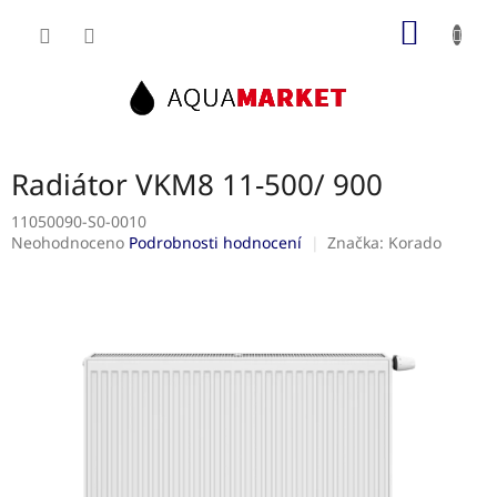
Přejít
NÁKUP
na
obsah
KOŠÍK
Radiátor VKM8 11-500/ 900
11050090-S0-0010
Průměrné
Neohodnoceno
Podrobnosti hodnocení
Značka:
Korado
hodnocení
produktu
je
0,0
z
5
hvězdiček.