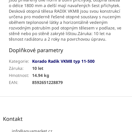
o délce 1800 mm a delší mají navařených šest příchytek.
Desková otopná tělesa RADIK VKM8 jsou svou konstrukcí
určena pro moderně řešené otopné soustavy s nuceným
oběhem teplonosné látky a horizontálně vedeným
rozvodným potrubím pod otopným tělesem v podlaze, ve
stěně nebo po stěně zakryté lištou.Záruka: 10 let na
těsnost radiátoru a 2 roky na povrchovou úpravu.
Doplňkové parametry
Kategorie
:
Korado Radik VKM8 typ 11-500
Záruka
:
10 let
Hmotnost
:
14.94 kg
EAN
:
8592651228879
Z
á
p
a
Kontakt
t
í
info
@
aquamarket.cz