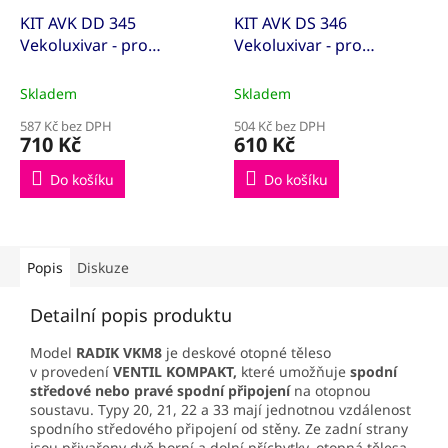
KIT AVK DD 345
KIT AVK DS 346
Vekoluxivar - pro
Vekoluxivar - pro
dvoutrubkový systém -
dvoutrubkový systém -
1/2"xEK; 15x1; přímé
1/2"xEK; 15x1; rohové
Skladem
Skladem
(KITAVK500845)
(KITAVK500848)
587 Kč bez DPH
504 Kč bez DPH
710 Kč
610 Kč
Do košíku
Do košíku
Popis
Diskuze
Detailní popis produktu
Model
RADIK VKM8
je deskové otopné těleso
v provedení
VENTIL KOMPAKT,
které umožňuje
spodní
středové
nebo pravé spodní připojení
na otopnou
soustavu. Typy 20, 21, 22 a 33 mají jednotnou vzdálenost
spodního středového připojení od stěny. Ze zadní strany
jsou přivařeny dvě horní a dolní příchytky, otopná tělesa