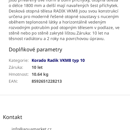
o délce 1800 mm a delší mají navařených šest příchytek.
Desková otopná tělesa RADIK VKM8 jsou svou konstrukcí
určena pro moderně řešené otopné soustavy s nuceným
oběhem teplonosné látky a horizontálně vedeným
rozvodným potrubím pod otopným tělesem v podlaze, ve
stěně nebo po stěně zakryté lištou.Záruka: 10 let na
těsnost radiátoru a 2 roky na povrchovou úpravu.
Doplňkové parametry
Kategorie
:
Korado Radik VKM8 typ 10
Záruka
:
10 let
Hmotnost
:
10.64 kg
EAN
:
8592651228213
Z
á
p
a
Kontakt
t
í
info
@
aquamarket.cz