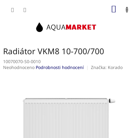
Přejít
NÁKUP
na
obsah
KOŠÍK
Radiátor VKM8 10-700/700
10070070-S0-0010
Průměrné
Neohodnoceno
Podrobnosti hodnocení
Značka:
Korado
hodnocení
produktu
je
0,0
z
5
hvězdiček.