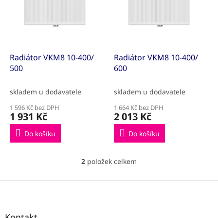
k
i
t
s
ů
p
r
o
d
Radiátor VKM8 10-400/
Radiátor VKM8 10-400/
u
500
600
k
t
skladem u dodavatele
skladem u dodavatele
ů
1 596 Kč bez DPH
1 664 Kč bez DPH
1 931 Kč
2 013 Kč
Do košíku
Do košíku
2
položek celkem
O
v
l
Z
á
á
d
p
a
a
Kontakt