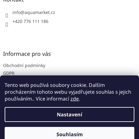
c
t
í
í
info
@
aquamarket.cz
p
r
+420 776 111 186
v
k
y
v
ý
Informace pro vás
p
i
Obchodní podmínky
s
u
GDPR
Prodejna
Tento web používá soubory cookie. Dalším
Kontakty
procházením tohoto webu vyjadřujete souhlas s jejich
používáním.. Více informací
zde
.
Nastavení
Vytvořil Shoptet
Souhlasím
Copyright 2026
Aquamarket
. Všechna práva vyhrazena.