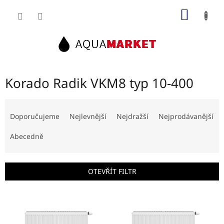
Přejít
NÁKUP
na
obsah
KOŠÍK
Korado Radik VKM8 typ 10-400
Ř
a
Doporučujeme
Nejlevnější
Nejdražší
Nejprodávanější
z
e
Abecedně
n
í
p
OTEVŘÍT FILTR
r
o
V
d
ý
u
p