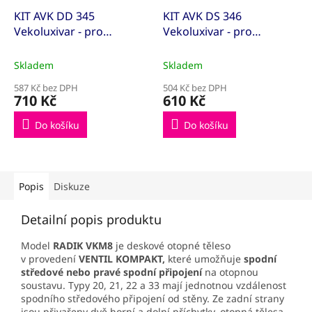
KIT AVK DD 345
KIT AVK DS 346
Vekoluxivar - pro
Vekoluxivar - pro
dvoutrubkový systém -
dvoutrubkový systém -
1/2"xEK; 15x1; přímé
1/2"xEK; 15x1; rohové
Skladem
Skladem
(KITAVK500845)
(KITAVK500848)
587 Kč bez DPH
504 Kč bez DPH
710 Kč
610 Kč
Do košíku
Do košíku
Popis
Diskuze
Detailní popis produktu
Model
RADIK VKM8
je deskové otopné těleso
v provedení
VENTIL KOMPAKT,
které umožňuje
spodní
středové
nebo pravé spodní připojení
na otopnou
soustavu. Typy 20, 21, 22 a 33 mají jednotnou vzdálenost
spodního středového připojení od stěny. Ze zadní strany
jsou přivařeny dvě horní a dolní příchytky, otopná tělesa