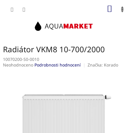
Přejít
NÁKUP
na
obsah
KOŠÍK
Radiátor VKM8 10-700/2000
10070200-S0-0010
Průměrné
Neohodnoceno
Podrobnosti hodnocení
Značka:
Korado
hodnocení
produktu
je
0,0
z
5
hvězdiček.