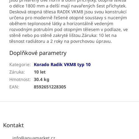
o délce 1800 mm a delší mají navařených šest příchytek.
Desková otopná tělesa RADIK VKM8 jsou svou konstrukcí
určena pro moderně řešené otopné soustavy s nuceným
oběhem teplonosné látky a horizontálně vedeným
rozvodným potrubím pod otopným tělesem v podlaze, ve
stěně nebo po stěně zakryté lištou.Záruka: 10 let na
těsnost radiátoru a 2 roky na povrchovou úpravu.
Doplňkové parametry
Kategorie
:
Korado Radik VKM8 typ 10
Záruka
:
10 let
Hmotnost
:
30.4 kg
EAN
:
8592651228305
Z
á
p
a
Kontakt
t
í
info
@
aquamarket.cz