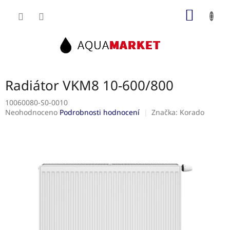
Přejít
NÁKUP
na
obsah
KOŠÍK
Radiátor VKM8 10-600/800
10060080-S0-0010
Průměrné
Neohodnoceno
Podrobnosti hodnocení
Značka:
Korado
hodnocení
produktu
je
0,0
z
5
hvězdiček.