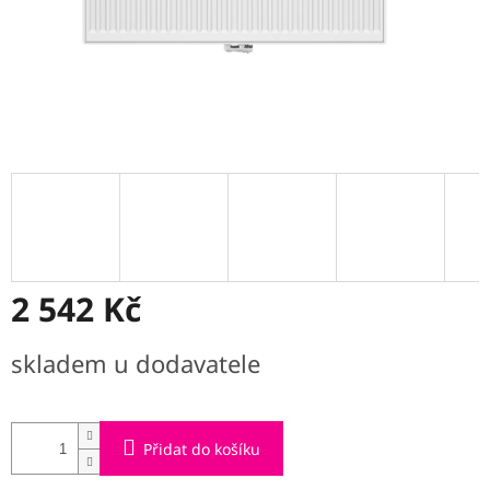
2 542 Kč
Měrná
skladem u dodavatele
cena:
Přidat do košíku