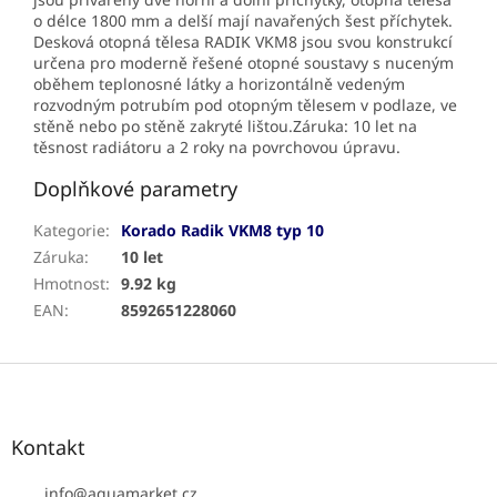
o délce 1800 mm a delší mají navařených šest příchytek.
Desková otopná tělesa RADIK VKM8 jsou svou konstrukcí
určena pro moderně řešené otopné soustavy s nuceným
oběhem teplonosné látky a horizontálně vedeným
rozvodným potrubím pod otopným tělesem v podlaze, ve
stěně nebo po stěně zakryté lištou.Záruka: 10 let na
těsnost radiátoru a 2 roky na povrchovou úpravu.
Doplňkové parametry
Kategorie
:
Korado Radik VKM8 typ 10
Záruka
:
10 let
Hmotnost
:
9.92 kg
EAN
:
8592651228060
Z
á
p
a
Kontakt
t
í
info
@
aquamarket.cz