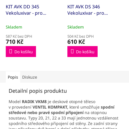
KIT AVK DD 345
KIT AVK DS 346
Vekoluxivar - pro
Vekoluxivar - pro
dvoutrubkový systém -
dvoutrubkový systém -
1/2"xEK; 15x1; přímé
1/2"xEK; 15x1; rohové
Skladem
Skladem
(KITAVK500845)
(KITAVK500848)
587 Kč bez DPH
504 Kč bez DPH
710 Kč
610 Kč
Do košíku
Do košíku
Popis
Diskuze
Detailní popis produktu
Model
RADIK VKM8
je deskové otopné těleso
v provedení
VENTIL KOMPAKT,
které umožňuje
spodní
středové
nebo pravé spodní připojení
na otopnou
soustavu. Typy 20, 21, 22 a 33 mají jednotnou vzdálenost
spodního středového připojení od stěny. Ze zadní strany
jsou přivařeny dvě horní a dolní příchytky, otopná tělesa