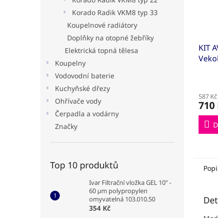
Korado Radik VKM8 typ 33
Koupelnové radiátory
Doplňky na otopné žebříky
KIT 
Elektrická topná tělesa
Vekol
Koupelny
dvou
Vodovodní baterie
1/2"x
Kuchyňské dřezy
(KIT
587 Kč
Ohřívače vody
710
Čerpadla a vodárny
D
Značky
Top 10 produktů
Popi
Ivar Filtrační vložka GEL 10" -
60 µm polypropylen
Det
omyvatelná 103.010.50
354 Kč