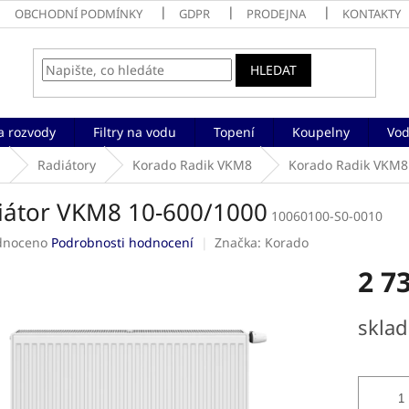
OBCHODNÍ PODMÍNKY
GDPR
PRODEJNA
KONTAKTY
HLEDAT
a rozvody
Filtry na vodu
Topení
Koupelny
Vod
a
Radiátory
Korado Radik VKM8
Korado Radik VKM8 
iátor VKM8 10-600/1000
10060100-S0-0010
né
dnoceno
Podrobnosti hodnocení
Značka:
Korado
ení
2 7
tu
Měrná
skla
cena:
ek.