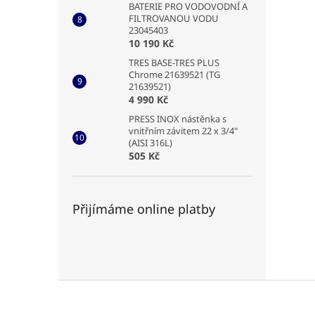
BATERIE PRO VODOVODNÍ A
FILTROVANOU VODU
23045403
10 190 Kč
TRES BASE-TRES PLUS
Chrome 21639521 (TG
21639521)
4 990 Kč
PRESS INOX nástěnka s
vnitřním závitem 22 x 3/4"
(AISI 316L)
505 Kč
Přijímáme online platby
Z
á