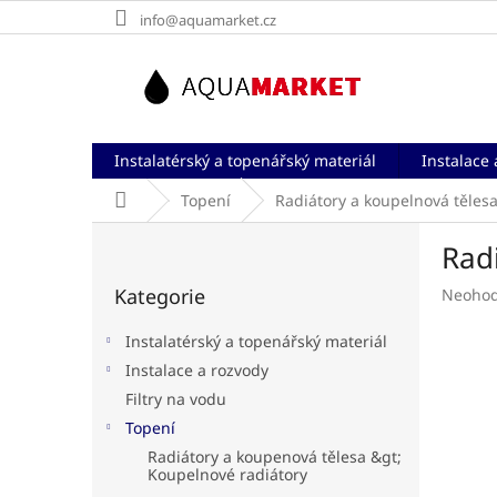
Přejít
info@aquamarket.cz
na
obsah
Instalatérský a topenářský materiál
Instalace 
Domů
Topení
Radiátory a koupelnová těles
P
Rad
o
Přeskočit
s
Kategorie
Průměr
Neoho
kategorie
t
hodnoc
r
produk
Instalatérský a topenářský materiál
a
je
Instalace a rozvody
n
0,0
Filtry na vodu
z
n
5
í
Topení
hvězdič
p
Radiátory a koupenová tělesa &gt;
a
Koupelnové radiátory