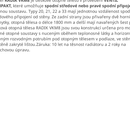
el
RADIK VKM8
je deskové otopné těleso v provedení
VENTIL
PAKT,
které umožňuje
spodní středové
nebo pravé spodní připoj
nou soustavu. Typy 20, 21, 22 a 33 mají jednotnou vzdálenost spo
dového připojení od stěny. Ze zadní strany jsou přivařeny dvě horní
hytky, otopná tělesa o délce 1800 mm a delší mají navařených šest 
ová otopná tělesa RADIK VKM8 jsou svou konstrukcí určena pro m
né otopné soustavy s nuceným oběhem teplonosné látky a horizon
ným rozvodným potrubím pod otopným tělesem v podlaze, ve stě
těně zakryté lištou.Záruka: 10 let na těsnost radiátoru a 2 roky na
chovou úpravu.