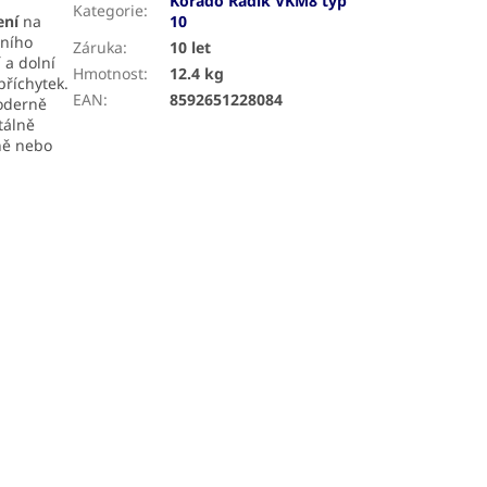
Korado Radik VKM8 typ
Kategorie
:
ení
na
10
dního
Záruka
:
10 let
 a dolní
Hmotnost
:
12.4 kg
příchytek.
EAN
:
8592651228084
oderně
tálně
ně nebo