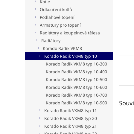
n
Kotle
e
Odkouření kotlů
l
Podlahové topení
Armatury pro topení
Radiátory a koupelnová tělesa
Radiátory
Korado Radik VKM8
Korado Radik VKM8 typ 10
Korado Radik VKM8 typ 10-300
Korado Radik VKM8 typ 10-400
Korado Radik VKM8 typ 10-500
Korado Radik VKM8 typ 10-600
Korado Radik VKM8 typ 10-700
Souvi
Korado Radik VKM8 typ 10-900
Korado Radik VKM8 typ 11
Korado Radik VKM8 typ 20
Korado Radik VKM8 typ 21
Korado Radik VKM8 typ 22