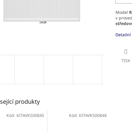
Model
R
v prove
středov
Detailní
TISK
sející produkty
Kód:
KITAVK500845
Kód:
KITAVK500848