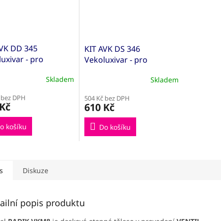
AVK DD 345
KIT AVK DS 346
uxivar - pro
Vekoluxivar - pro
trubkový systém -
dvoutrubkový systém -
Skladem
Skladem
EK; 15x1; přímé
1/2"xEK; 15x1; rohové
AVK500845)
(KITAVK500848)
 bez DPH
504 Kč bez DPH
 Kč
610 Kč
o košíku
Do košíku
s
Diskuze
ailní popis produktu