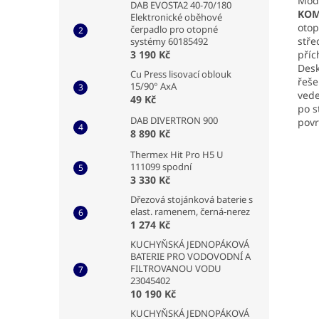
Mod
DAB EVOSTA2 40-70/180
KOM
Elektronické oběhové
otop
čerpadlo pro otopné
stře
systémy 60185492
příc
3 190 Kč
Desk
Cu Press lisovací oblouk
řeše
15/90° AxA
vede
49 Kč
po s
DAB DIVERTRON 900
povr
8 890 Kč
Thermex Hit Pro H5 U
111099 spodní
3 330 Kč
Dřezová stojánková baterie s
elast. ramenem, černá-nerez
1 274 Kč
KUCHYŇSKÁ JEDNOPÁKOVÁ
BATERIE PRO VODOVODNÍ A
FILTROVANOU VODU
23045402
10 190 Kč
KUCHYŇSKÁ JEDNOPÁKOVÁ