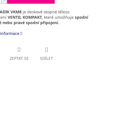
ADIK VKM8
je deskové otopné těleso
dení
VENTIL KOMPAKT,
které umožňuje
spodní
é
nebo pravé spodní připojení.
 informace
ZEPTAT SE
SDÍLET