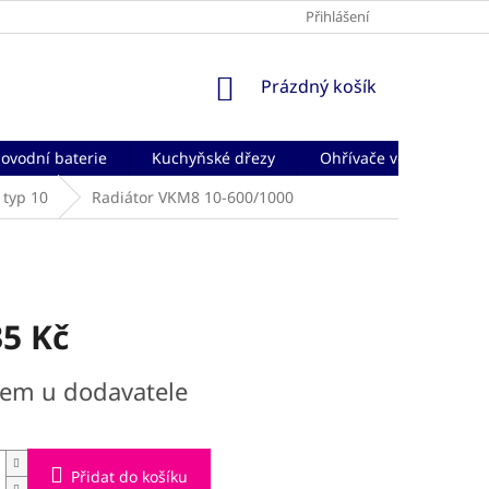
Přihlášení
NÁKUPNÍ
Prázdný košík
KOŠÍK
ovodní baterie
Kuchyňské dřezy
Ohřívače vody
Če
typ 10
Radiátor VKM8 10-600/1000
35 Kč
dem u dodavatele
Přidat do košíku