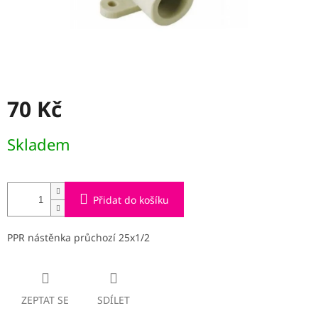
70 Kč
Měrná
Skladem
cena:
Přidat do košíku
PPR nástěnka průchozí 25x1/2
ZEPTAT SE
SDÍLET