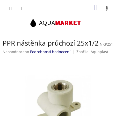
Přejít
NÁKUP
na
obsah
KOŠÍK
PPR nástěnka průchozí 25x1/2
NKP251
Průměrné
Neohodnoceno
Podrobnosti hodnocení
Značka:
Aquaplast
hodnocení
produktu
je
0,0
z
5
hvězdiček.