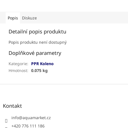
Popis
Diskuze
Detailní popis produktu
Popis produktu není dostupný
Doplňkové parametry
Kategorie
:
PPR Koleno
Hmotnost
:
0.075 kg
Z
á
p
a
Kontakt
t
í
info
@
aquamarket.cz
+420 776 111 186