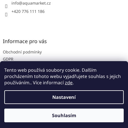
í
info
@
aquamarket.cz
+420 776 111 186
Informace pro vás
Obchodní podmínky
GDPR
Prodejna
Tento web používá soubory cookie. Dalším
Kontakty
procházením tohoto webu vyjadřujete souhlas s jejich
používáním.. Více informací
zde
.
Nastavení
Vytvořil Shoptet
Souhlasím
Copyright 2026
Aquamarket
. Všechna práva vyhrazena.