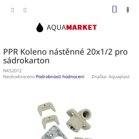
Přejít
NÁKUP
na
obsah
KOŠÍK
PPR Koleno nástěnné 20x1/2 pro
sádrokarton
NKS2012
Průměrné
Neohodnoceno
Podrobnosti hodnocení
Značka:
Aquaplast
hodnocení
produktu
je
0,0
z
5
hvězdiček.