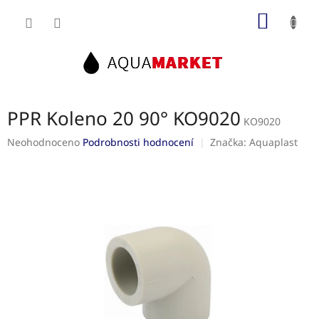
Přejít
NÁKUP
na
obsah
KOŠÍK
PPR Koleno 20 90° KO9020
KO9020
Průměrné
Neohodnoceno
Podrobnosti hodnocení
Značka:
Aquaplast
hodnocení
produktu
je
0,0
z
5
hvězdiček.