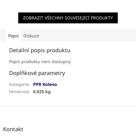
ZOBRAZIT VŠECHNY SOUVISEJÍCÍ PRODUKTY
Popis
Diskuze
Detailní popis produktu
Popis produktu není dostupný
Doplňkové parametry
Kategorie
:
PPR Koleno
Hmotnost
:
0.025 kg
Z
á
p
a
Kontakt
t