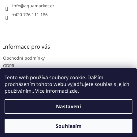
í
info
@
aquamarket.cz
+420 776 111 186
Informace pro vás
Obchodní podmínky
GDPR
Prodejna
Tento web používá soubory cookie. Dalším
Kontakty
procházením tohoto webu vyjadřujete souhlas s jejich
používáním.. Více informací
zde
.
Nastavení
Vytvořil Shoptet
Souhlasím
Copyright 2026
Aquamarket
. Všechna práva vyhrazena.