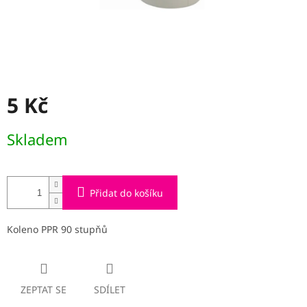
5 Kč
Měrná
Skladem
cena:
Přidat do košíku
Koleno PPR 90 stupňů
ZEPTAT SE
SDÍLET