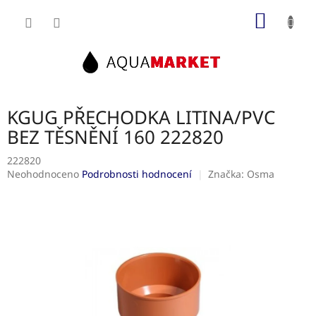
Přejít
NÁKUP
na
obsah
KOŠÍK
KGUG PŘECHODKA LITINA/PVC
BEZ TĚSNĚNÍ 160 222820
222820
Průměrné
Neohodnoceno
Podrobnosti hodnocení
Značka:
Osma
hodnocení
produktu
je
0,0
z
5
hvězdiček.