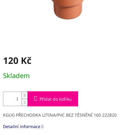
120 Kč
Měrná
Skladem
cena:
Přidat do košíku
KGUG PŘECHODKA LITINA/PVC BEZ TĚSNĚNÍ 160 222820
Detailní informace