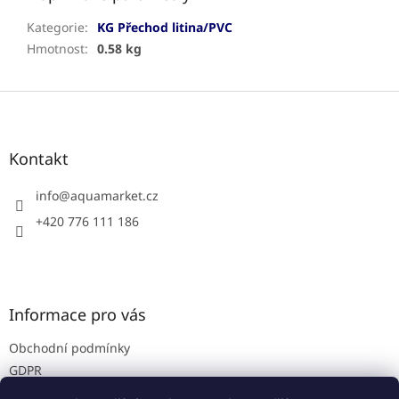
Kategorie
:
KG Přechod litina/PVC
Hmotnost
:
0.58 kg
Z
á
p
a
Kontakt
t
í
info
@
aquamarket.cz
+420 776 111 186
Informace pro vás
Obchodní podmínky
GDPR
Prodejna