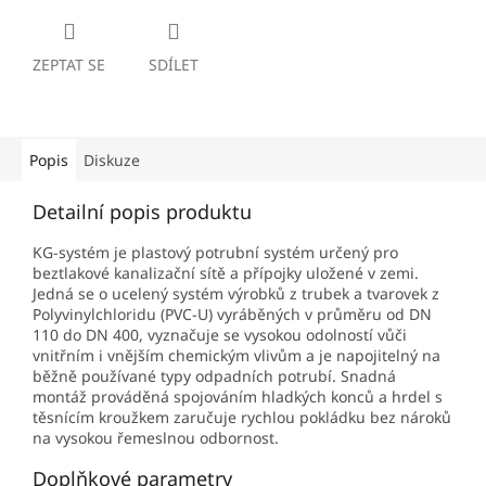
ZEPTAT SE
SDÍLET
Popis
Diskuze
Detailní popis produktu
KG-systém je plastový potrubní systém určený pro
beztlakové kanalizační sítě a přípojky uložené v zemi.
Jedná se o ucelený systém výrobků z trubek a tvarovek z
Polyvinylchloridu (PVC-U) vyráběných v průměru od DN
110 do DN 400, vyznačuje se vysokou odolností vůči
vnitřním i vnějším chemickým vlivům a je napojitelný na
běžně používané typy odpadních potrubí. Snadná
montáž prováděná spojováním hladkých konců a hrdel s
těsnícím kroužkem zaručuje rychlou pokládku bez nároků
na vysokou řemeslnou odbornost.
Doplňkové parametry