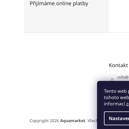
Přijímáme online platby
Z
á
p
a
t
Kontakt
í
info
@
+420 
Tento web 
tohoto webu
informací
z
Nastave
Copyright 2026
Aquamarket
. Všechna práva vyhra