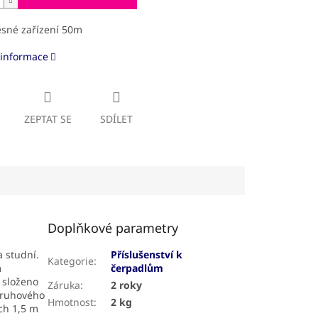
ěsné zařízení 50m
 informace
ZEPTAT SE
SDÍLET
Doplňkové parametry
 studní.
Příslušenství k
Kategorie
:
m
čerpadlům
 složeno
Záruka
:
2 roky
 kruhového
Hmotnost
:
2 kg
ch 1,5 m