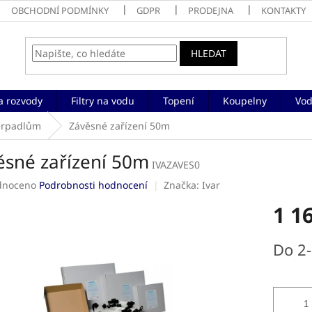
OBCHODNÍ PODMÍNKY
GDPR
PRODEJNA
KONTAKTY
HLEDAT
a rozvody
Filtry na vodu
Topení
Koupelny
Vod
čerpadlům
Závěsné zařízení 50m
ěsné zařízení 50m
IVAZAVES0
né
dnoceno
Podrobnosti hodnocení
Značka:
Ivar
ení
1 1
tu
Měrná
Do 2
cena:
ek.