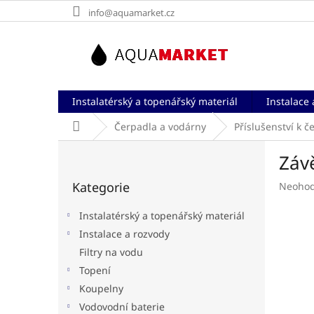
Přejít
info@aquamarket.cz
na
obsah
Instalatérský a topenářský materiál
Instalace 
Domů
Čerpadla a vodárny
Příslušenství k 
P
Záv
o
Přeskočit
s
Kategorie
Průměr
Neoho
kategorie
t
hodnoc
r
produk
Instalatérský a topenářský materiál
a
je
Instalace a rozvody
n
0,0
Filtry na vodu
z
n
5
í
Topení
hvězdič
p
Koupelny
a
Vodovodní baterie