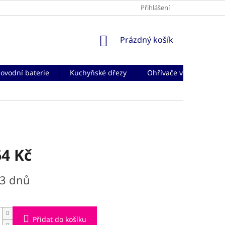
Přihlášení
NÁKUPNÍ
Prázdný košík
KOŠÍK
ovodní baterie
Kuchyňské dřezy
Ohřívače vody
Če
64 Kč
-3 dnů
Přidat do košíku