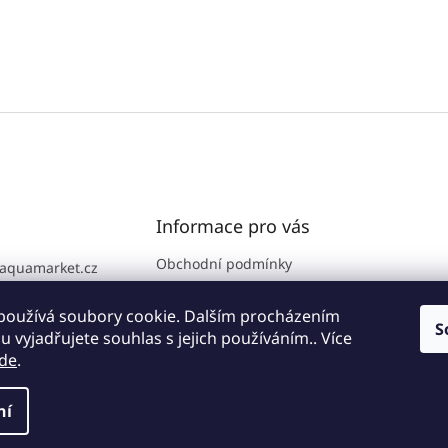
Informace pro vás
Obchodní podmínky
aquamarket.cz
GDPR
776 111 186
Prodejna
používá soubory cookie. Dalším procházením
S
 vyjadřujete souhlas s jejich používáním.. Více
Kontakty
de
.
ní
zena.