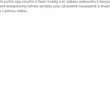
té suché zipy sloužící k fixaci trubky a el. kabelu vedoucího k čerpa
eré komponenty tohoto výrobku jsou zdravotně nezávadné a vhod
u s pitnou vodou.