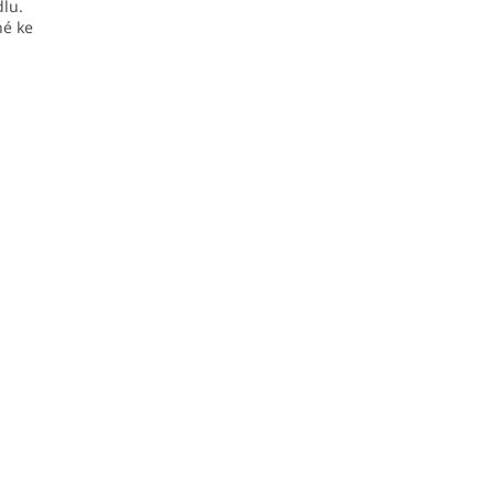
dlu.
né ke