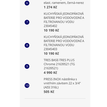
elast. ramenem, černá-nerez
1 274 Kč
KUCHYŇSKÁ JEDNOPÁKOVÁ
BATERIE PRO VODOVODNÍ A
FILTROVANOU VODU
23045402
10 190 Kč
KUCHYŇSKÁ JEDNOPÁKOVÁ
BATERIE PRO VODOVODNÍ A
FILTROVANOU VODU
23045403
10 190 Kč
TRES BASE-TRES PLUS
Chrome 21639521 (TG
21639521)
4 990 Kč
PRESS INOX nástěnka s
vnitřním závitem 22 x 3/4"
(AISI 316L)
505 Kč