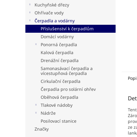
n
Kuchyňské dřezy
e
Ohřívače vody
l
Čerpadla a vodárny
Příslušenství k čerpadlům
Domácí vodárny
Ponorná čerpadla
Kalová čerpadla
Drenážní čerpadla
Samonasávací čerpadla a
vícestupňová čerpadla
Popi
Cirkulační čerpadla
Čerpadla pro solární ohřev
Oběhová čerpadla
Det
Tlakové nádoby
Tent
Nádrže
Záro
Posilovací stanice
prov
ze z
Značky
lank