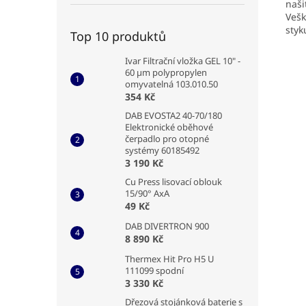
naši
Vešk
styk
Top 10 produktů
Ivar Filtrační vložka GEL 10" -
60 µm polypropylen
omyvatelná 103.010.50
354 Kč
DAB EVOSTA2 40-70/180
Elektronické oběhové
čerpadlo pro otopné
systémy 60185492
3 190 Kč
Cu Press lisovací oblouk
15/90° AxA
49 Kč
DAB DIVERTRON 900
8 890 Kč
Thermex Hit Pro H5 U
111099 spodní
3 330 Kč
Dřezová stojánková baterie s