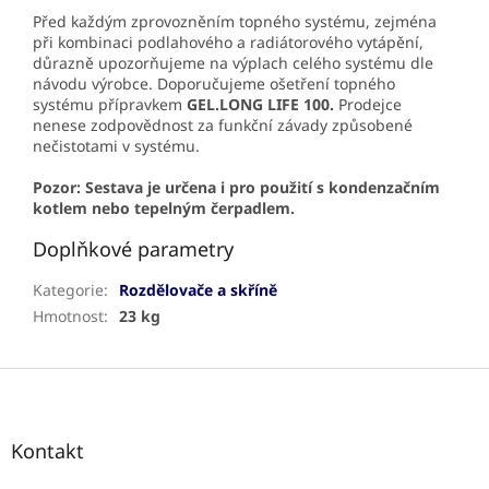
Před každým zprovozněním topného systému, zejména
při kombinaci podlahového a radiátorového vytápění,
důrazně upozorňujeme na výplach celého systému dle
návodu výrobce. Doporučujeme ošetření topného
systému přípravkem
GEL.LONG LIFE 100.
Prodejce
nenese zodpovědnost za funkční závady způsobené
nečistotami v systému.
Pozor: Sestava je určena i pro použití s kondenzačním
kotlem nebo tepelným čerpadlem.
Doplňkové parametry
Kategorie
:
Rozdělovače a skříně
Hmotnost
:
23 kg
Z
á
p
a
Kontakt
t