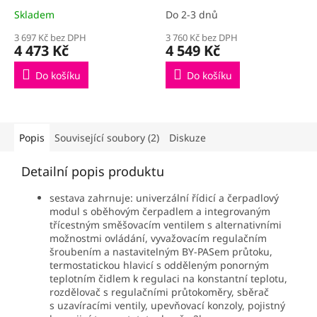
I001050
Skladem
Do 2-3 dnů
3 697 Kč bez DPH
3 760 Kč bez DPH
4 473 Kč
4 549 Kč
Do košíku
Do košíku
Popis
Související soubory (2)
Diskuze
Detailní popis produktu
sestava zahrnuje: univerzální řídicí a čerpadlový
modul s oběhovým čerpadlem a integrovaným
třícestným směšovacím ventilem s alternativními
možnostmi ovládání, vyvažovacím regulačním
šroubením a nastavitelným BY-PASem průtoku,
termostatickou hlavicí s odděleným ponorným
teplotním čidlem k regulaci na konstantní teplotu,
rozdělovač s regulačními průtokoměry, sběrač
s uzavíracími ventily, upevňovací konzoly, pojistný