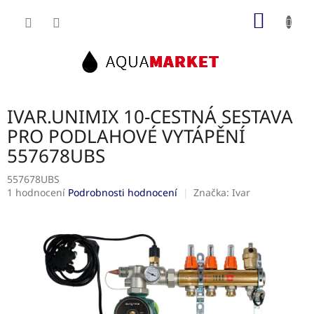
Přejít
NÁKUP
na
obsah
KOŠÍK
IVAR.UNIMIX 10-CESTNÁ SESTAVA
PRO PODLAHOVÉ VYTÁPĚNÍ
557678UBS
557678UBS
Průměrné
1 hodnocení
Podrobnosti hodnocení
Značka:
Ivar
hodnocení
produktu
je
5,0
z
5
hvězdiček.