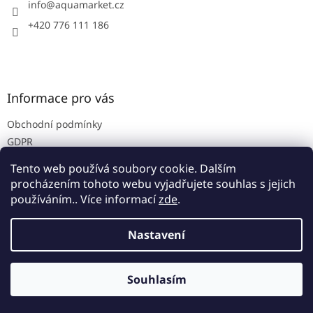
í
info
@
aquamarket.cz
+420 776 111 186
Informace pro vás
Obchodní podmínky
GDPR
Prodejna
Tento web používá soubory cookie. Dalším
Kontakty
procházením tohoto webu vyjadřujete souhlas s jejich
používáním.. Více informací
zde
.
Nastavení
Vytvořil Shoptet
Souhlasím
Copyright 2026
Aquamarket
. Všechna práva vyhrazena.