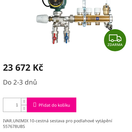
Z
ZDARMA
D
A
23 672 Kč
R
Měrná
Do 2-3 dnů
cena:
M
A
Přidat do košíku
IVAR.UNIMIX 10-cestná sestava pro podlahové vytápění
557678UBS