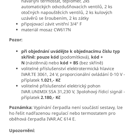
havarijní termostat, teploměr, 2ks
automatických odvzdušňovacích ventilů, 2 ks
otočných napouštěcích ventilů, 2 ks kulových
uzávěrů se šroubením, 2 ks zátky
připojovací závit vnitřní 3/4" F
materiál mosaz CW617N
Pozor:
při objednání uvádějte k objednacímu číslu typ
skříně: pouze kód
(podomítková),
kód +
N
(nástěnná) nebo
kód + BS
(bez skříně)
volitelné příslušenství elektrotermická hlavice
IVAR.TE 3061, 24 V, proporcionální ovládání 0-10 V -
příplatek
1.021,- Kč
volitelné příslušenství elektrický pohon
IVAR.UNIMIX SSA 31,230 V, 3polohový řídicí signál -
příplatek
2.180,- Kč
Poznámka:
Vypínání čerpadla není součástí sestavy, lze
ho řešit nadřazenou regulací nebo termostatem pro
oběhová čerpadla IVAR.AC 614 E.
Upozornění: