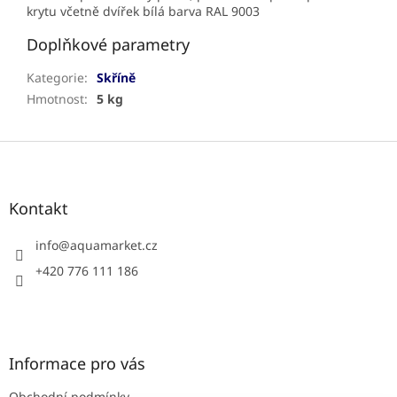
krytu včetně dvířek bílá barva RAL 9003
Doplňkové parametry
Kategorie
:
Skříně
Hmotnost
:
5 kg
Z
á
p
a
Kontakt
t
í
info
@
aquamarket.cz
+420 776 111 186
Informace pro vás
Obchodní podmínky