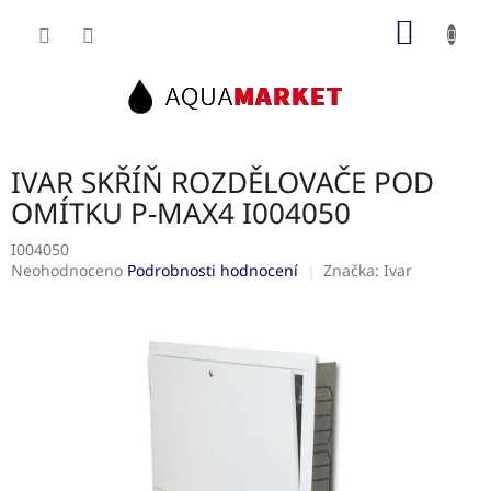
Přejít
NÁKUP
na
obsah
KOŠÍK
IVAR SKŘÍŇ ROZDĚLOVAČE POD
OMÍTKU P-MAX4 I004050
I004050
Průměrné
Neohodnoceno
Podrobnosti hodnocení
Značka:
Ivar
hodnocení
produktu
je
0,0
z
5
hvězdiček.