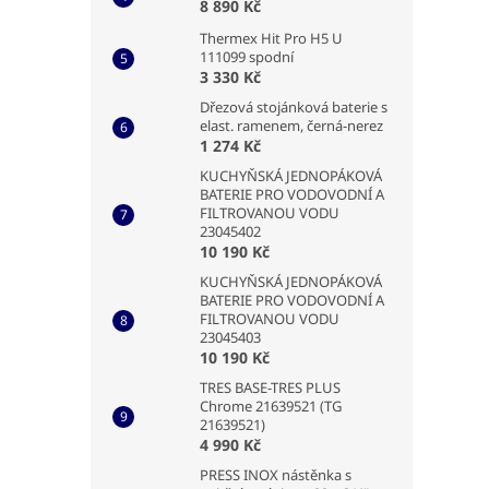
8 890 Kč
Thermex Hit Pro H5 U
111099 spodní
3 330 Kč
Dřezová stojánková baterie s
elast. ramenem, černá-nerez
1 274 Kč
KUCHYŇSKÁ JEDNOPÁKOVÁ
BATERIE PRO VODOVODNÍ A
FILTROVANOU VODU
23045402
10 190 Kč
KUCHYŇSKÁ JEDNOPÁKOVÁ
BATERIE PRO VODOVODNÍ A
FILTROVANOU VODU
23045403
10 190 Kč
TRES BASE-TRES PLUS
Chrome 21639521 (TG
21639521)
4 990 Kč
PRESS INOX nástěnka s