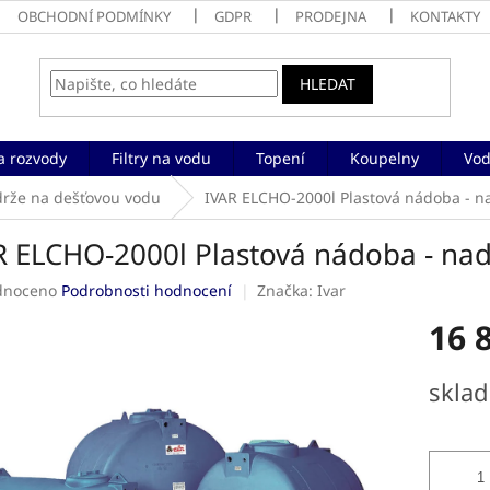
OBCHODNÍ PODMÍNKY
GDPR
PRODEJNA
KONTAKTY
HLEDAT
a rozvody
Filtry na vodu
Topení
Koupelny
Vod
rže na dešťovou vodu
IVAR ELCHO-2000l Plastová nádoba - 
R ELCHO-2000l Plastová nádoba - n
né
dnoceno
Podrobnosti hodnocení
Značka:
Ivar
ení
16 
tu
Měrná
skla
cena:
ek.