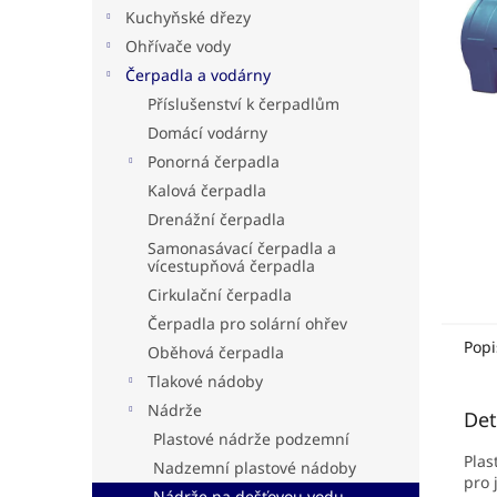
n
Kuchyňské dřezy
e
Ohřívače vody
l
Čerpadla a vodárny
Příslušenství k čerpadlům
Domácí vodárny
Ponorná čerpadla
Kalová čerpadla
Drenážní čerpadla
Samonasávací čerpadla a
vícestupňová čerpadla
Cirkulační čerpadla
Čerpadla pro solární ohřev
Popi
Oběhová čerpadla
Tlakové nádoby
Nádrže
Det
Plastové nádrže podzemní
Plas
Nadzemní plastové nádoby
pro 
Nádrže na dešťovou vodu