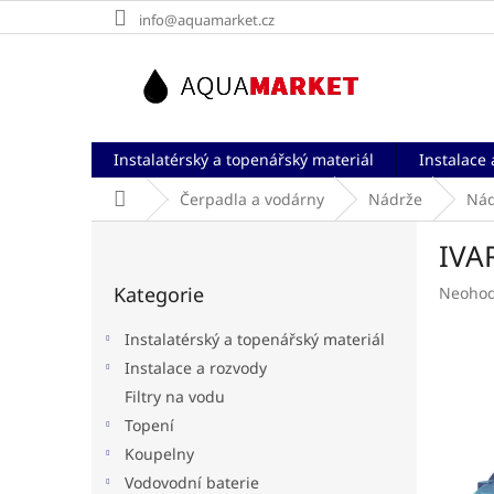
Přejít
info@aquamarket.cz
na
obsah
Instalatérský a topenářský materiál
Instalace 
Domů
Čerpadla a vodárny
Nádrže
Nád
P
IVA
o
Přeskočit
s
Kategorie
Průměr
Neoho
kategorie
t
hodnoc
r
produk
Instalatérský a topenářský materiál
a
je
Instalace a rozvody
n
0,0
Filtry na vodu
z
n
5
í
Topení
hvězdič
p
Koupelny
a
Vodovodní baterie