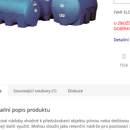
IVAR EL
U ZBOŽÍ
DOBÍRK
Detailní
TISK
s
Související soubory (1)
Diskuze
ailní popis produktu
tové nádoby vhodné k předzásobení objektu pitnou nebo dešťovou
její další využití. Mohou sloužit jako retenční nádrže pro posilovací 