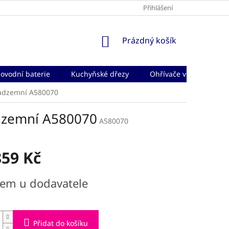
Přihlášení
NÁKUPNÍ
Prázdný košík
KOŠÍK
ovodní baterie
Kuchyňské dřezy
Ohřívače vody
Če
nadzemní A580070
adzemní A580070
A580070
859 Kč
dem u dodavatele
Přidat do košíku