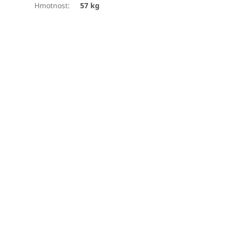
Hmotnost
:
57 kg