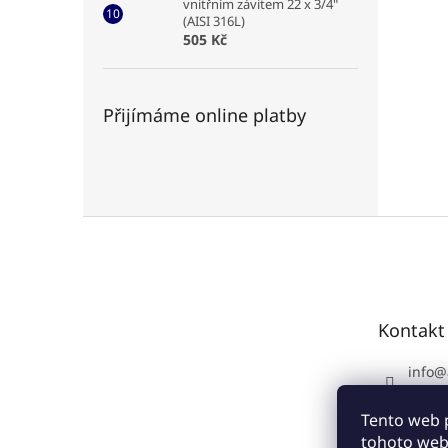
vnitřním závitem 22 x 3/4"
(AISI 316L)
505 Kč
Přijímáme online platby
Z
á
p
a
t
Kontakt
í
info
@
+420 
Tento web 
tohoto webu