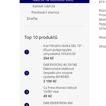
pro 
Kalové nádrže
Rozs
Posilovací stanice
Pro
Značky
Mate
Hygi
Urče
Top 10 produktů
Vhod
Ivar Filtrační vložka GEL 10" -
Vhod
60 µm polypropylen
omyvatelná 103.010.50
354 Kč
DAB EVOSTA2 40-70/180
Elektronické oběhové
čerpadlo pro otopné
systémy 60185492
3 190 Kč
Cu Press lisovací oblouk
15/90° AxA
49 Kč
DAB DIVERTRON 900