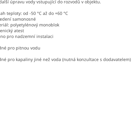
další úpravu vody vstupující do rozvodů v objektu.
ah teploty: od -50 °C až do +60 °C
vedení samonosné
riál: polyetylénový monoblok
enický atest
no pro nadzemní instalaci
né pro pitnou vodu
né pro kapaliny jiné než voda (nutná konzultace s dodavatelem)