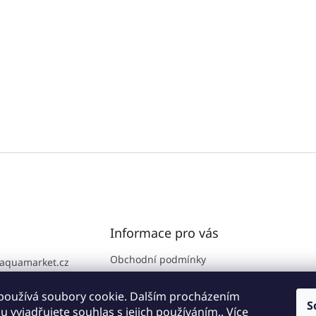
Informace pro vás
Obchodní podmínky
aquamarket.cz
GDPR
776 111 186
Prodejna
používá soubory cookie. Dalším procházením
S
 vyjadřujete souhlas s jejich používáním.. Více
Kontakty