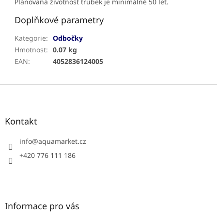
Plánovaná životnost trubek je minimálně 50 let.
Doplňkové parametry
Kategorie
:
Odbočky
Hmotnost
:
0.07 kg
EAN
:
4052836124005
Z
á
p
a
Kontakt
t
í
info
@
aquamarket.cz
+420 776 111 186
Informace pro vás