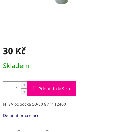
30 Kč
Měrná
Skladem
cena:
Přidat do košíku
HTEA odbočka 50/50 87° 112400
Detailní informace