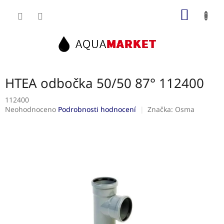
Přejít
NÁKUP
na
obsah
KOŠÍK
HTEA odbočka 50/50 87° 112400
112400
Průměrné
Neohodnoceno
Podrobnosti hodnocení
Značka:
Osma
hodnocení
produktu
je
0,0
z
5
hvězdiček.