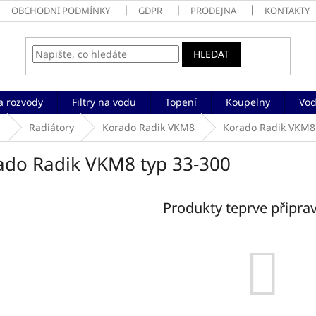
OBCHODNÍ PODMÍNKY
GDPR
PRODEJNA
KONTAKTY
HLEDAT
a rozvody
Filtry na vodu
Topení
Koupelny
Vod
a
Radiátory
Korado Radik VKM8
Korado Radik VKM8 
ado Radik VKM8 typ 33-300
Produkty teprve připra