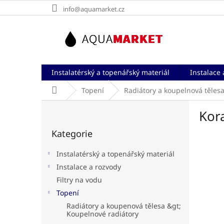
Přejít
info@aquamarket.cz
na
obsah
Instalatérský a topenářský materiál
Instalace 
Domů
Topení
Radiátory a koupelnová těles
P
Kor
o
Přeskočit
s
Kategorie
kategorie
t
r
Instalatérský a topenářský materiál
a
Instalace a rozvody
n
Filtry na vodu
n
í
Topení
p
Radiátory a koupenová tělesa &gt;
a
Koupelnové radiátory