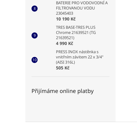
BATERIE PRO VODOVODNÍ A
FILTROVANOU VODU
23045403
10 190 Kč
TRES BASE-TRES PLUS
Chrome 21639521 (TG
21639521)
4 990 Kč
PRESS INOX nástěnka s
vnitřním závitem 22 x 3/4"
(AISI 316L)
505 Kč
Přijímáme online platby
Z
á