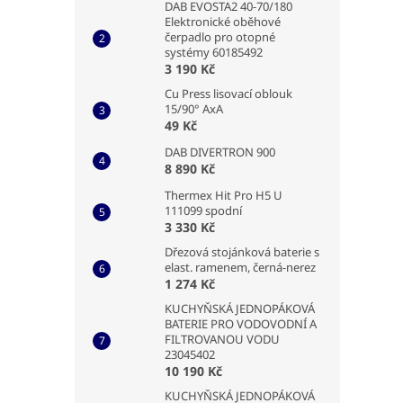
DAB EVOSTA2 40-70/180
Elektronické oběhové
čerpadlo pro otopné
systémy 60185492
3 190 Kč
Cu Press lisovací oblouk
15/90° AxA
49 Kč
DAB DIVERTRON 900
8 890 Kč
Thermex Hit Pro H5 U
111099 spodní
3 330 Kč
Dřezová stojánková baterie s
elast. ramenem, černá-nerez
1 274 Kč
KUCHYŇSKÁ JEDNOPÁKOVÁ
BATERIE PRO VODOVODNÍ A
FILTROVANOU VODU
23045402
10 190 Kč
KUCHYŇSKÁ JEDNOPÁKOVÁ