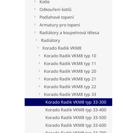
n
Kotle
e
Odkouření kotlů
l
Podlahové topení
Armatury pro topení
Radiátory a koupelnová tělesa
Radiátory
Korado Radik VKM8
Korado Radik VKM8 typ 10
Korado Radik VKM8 typ 11
Korado Radik VKM8 typ 20
Korado Radik VKM8 typ 21
Korado Radik VKM8 typ 22
Korado Radik VKM8 typ 33
Korado Radik VKM8 typ 33-300
Korado Radik VKM8 typ 33-400
Korado Radik VKM8 typ 33-500
Korado Radik VKM8 typ 33-600
Korado Radik VKM8 typ 33-700