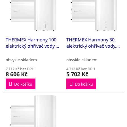
p
o
i
d
s
u
p
k
r
t
o
ů
d
THERMEX Harmony 100
THERMEX Harmony 30
u
elektrický ohřívač vody,
elektrický ohřívač vody,
k
vertikální i horizontální
vertikální i horizontální
t
montáž, těleso 1/ 1,5 /
montáž, těleso 1/ 1,5 /
obvykle skladem
obvykle skladem
ů
2,5kW
2,5kW
7 112 Kč bez DPH
4 712 Kč bez DPH
8 606 Kč
5 702 Kč
Do košíku
Do košíku