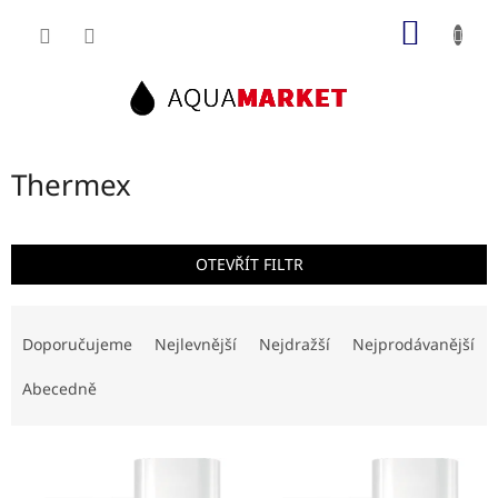
Přejít
NÁKUP
na
obsah
KOŠÍK
Thermex
OTEVŘÍT FILTR
Ř
a
Doporučujeme
Nejlevnější
Nejdražší
Nejprodávanější
z
e
Abecedně
n
í
V
p
ý
r