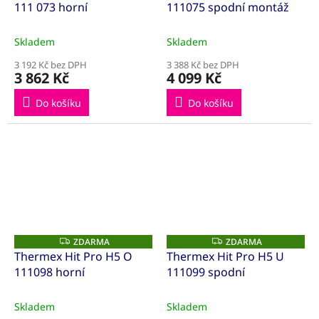
111 073 horní
111075 spodní montáž
R
R
M
M
A
A
Skladem
Skladem
3 192 Kč bez DPH
3 388 Kč bez DPH
3 862 Kč
4 099 Kč
Do košíku
Do košíku
ZDARMA
ZDARMA
Z
Z
D
D
Thermex Hit Pro H5 O
Thermex Hit Pro H5 U
A
A
111098 horní
111099 spodní
R
R
M
M
A
A
Skladem
Skladem