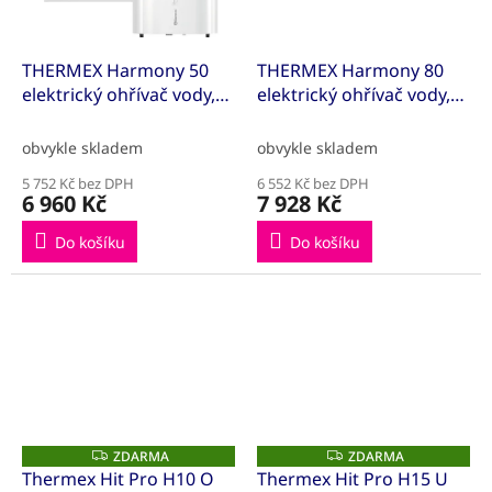
THERMEX Harmony 50
THERMEX Harmony 80
elektrický ohřívač vody,
elektrický ohřívač vody,
vertikální i horizontální
vertikální i horizontální
montáž, těleso 1/ 1,5 /
montáž, těleso 1/ 1,5 /
obvykle skladem
obvykle skladem
2,5kW
2,5kW
5 752 Kč bez DPH
6 552 Kč bez DPH
6 960 Kč
7 928 Kč
Do košíku
Do košíku
ZDARMA
ZDARMA
Z
Z
D
D
Thermex Hit Pro H10 O
Thermex Hit Pro H15 U
A
A