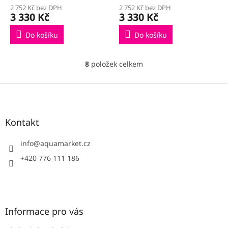
2 752 Kč bez DPH
2 752 Kč bez DPH
3 330 Kč
3 330 Kč
Do košíku
Do košíku
8
položek celkem
O
v
l
Z
á
á
d
p
a
a
Kontakt
c
t
í
í
info
@
aquamarket.cz
p
r
+420 776 111 186
v
k
y
v
ý
Informace pro vás
p
i