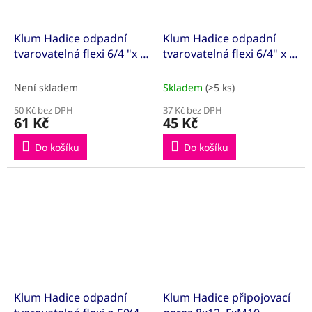
Klum Hadice odpadní
Klum Hadice odpadní
tvarovatelná flexi 6/4 "x o
tvarovatelná flexi 6/4" x o
50(40) mm, s mosaznou
50(40), s plastovou maticí
maticí
Není skladem
Skladem
(>5 ks)
50 Kč bez DPH
37 Kč bez DPH
61 Kč
45 Kč
Do košíku
Do košíku
Klum Hadice odpadní
Klum Hadice připojovací