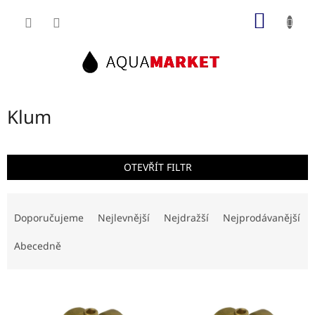
Přejít
NÁKUP
na
obsah
KOŠÍK
Klum
OTEVŘÍT FILTR
Ř
a
Doporučujeme
Nejlevnější
Nejdražší
Nejprodávanější
z
e
Abecedně
n
í
V
p
ý
r