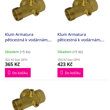
p
o
i
d
s
u
p
k
r
t
o
ů
d
Klum Armatura
Klum Armatura
u
pěticestná k vodárnám,
pěticestná k vodárnám,
k
1"x82 mm
1“x72mm
t
Skladem
(>5 ks)
Skladem
(>5 ks)
ů
302 Kč bez DPH
350 Kč bez DPH
365 Kč
423 Kč
Do košíku
Do košíku