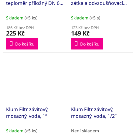
teploměr příložný DN 63,
zátka a odvzdušňovací
0 - 120 °C
zátka, 1/2“
Skladem
(>5 ks)
Skladem
(>5 s)
186 Kč bez DPH
123 Kč bez DPH
225 Kč
149 Kč
Do košíku
Do košíku
Klum Filtr závitový,
Klum Filtr závitový,
mosazný, voda, 1“
mosazný, voda, 1/2“
Skladem
(>5 ks)
Není skladem