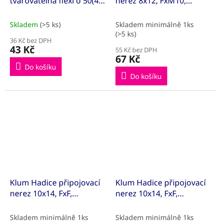
tvarovatelná flexi o 50(40)
nerez 8x12, FxM10,
x o 50(40)
1/2"xM10 kr., 60 cm
Skladem
(>5 ks)
Skladem minimálně 1ks
(>5 ks)
36 Kč bez DPH
43 Kč
55 Kč bez DPH
67 Kč
Do košíku
Do košíku
Klum Hadice připojovací
Klum Hadice připojovací
nerez 10x14, FxF,
nerez 10x14, FxF,
1/2"x1/2", 10 cm
1/2"x1/2", 100 cm
Skladem minimálně 1ks
Skladem minimálně 1ks