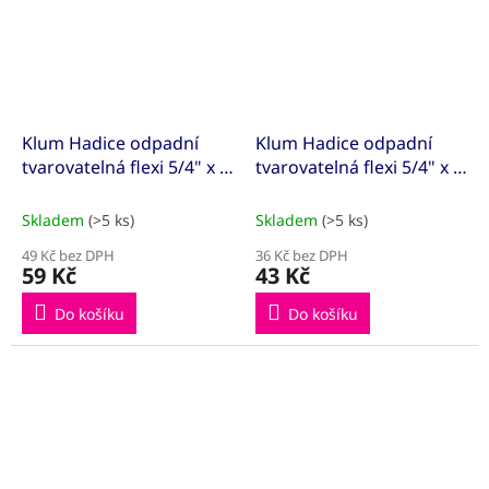
Klum Hadice odpadní
Klum Hadice odpadní
tvarovatelná flexi 5/4" x o
tvarovatelná flexi 5/4" x o
50(40) mm, s mosaznou
50(40), s plastovou maticí
maticí
Skladem
(>5 ks)
Skladem
(>5 ks)
49 Kč bez DPH
36 Kč bez DPH
59 Kč
43 Kč
Do košíku
Do košíku