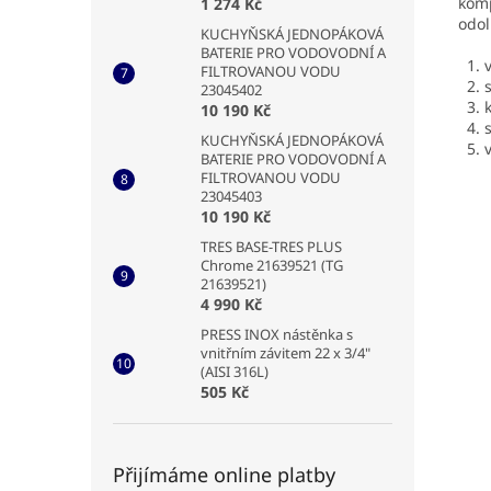
komp
1 274 Kč
odol
KUCHYŇSKÁ JEDNOPÁKOVÁ
BATERIE PRO VODOVODNÍ A
1. v
FILTROVANOU VODU
2. s
23045402
3. k
10 190 Kč
4. s
KUCHYŇSKÁ JEDNOPÁKOVÁ
5. v
BATERIE PRO VODOVODNÍ A
FILTROVANOU VODU
23045403
10 190 Kč
TRES BASE-TRES PLUS
Chrome 21639521 (TG
21639521)
4 990 Kč
PRESS INOX nástěnka s
vnitřním závitem 22 x 3/4"
(AISI 316L)
505 Kč
Přijímáme online platby