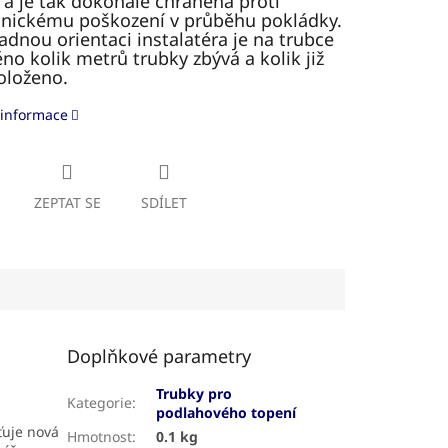
 a je tak dokonale chráněná proti
nickému poškození v průběhu pokládky.
adnou orientaci instalatéra je na trubce
ěno kolik metrů trubky zbývá a kolik již
oloženo.
 informace
ZEPTAT SE
SDÍLET
Doplňkové parametry
Trubky pro
Kategorie
:
podlahového topení
šťuje nová
Hmotnost
:
0.1 kg