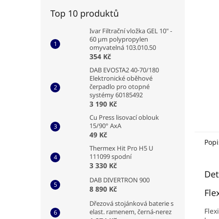
Top 10 produktů
Ivar Filtrační vložka GEL 10" -
60 µm polypropylen
omyvatelná 103.010.50
354 Kč
DAB EVOSTA2 40-70/180
Elektronické oběhové
čerpadlo pro otopné
systémy 60185492
3 190 Kč
Cu Press lisovací oblouk
15/90° AxA
49 Kč
Popi
Thermex Hit Pro H5 U
111099 spodní
3 330 Kč
Det
DAB DIVERTRON 900
8 890 Kč
Flex
Dřezová stojánková baterie s
Flex
elast. ramenem, černá-nerez