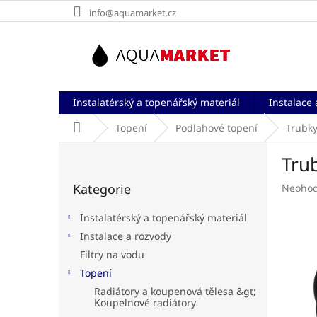
Přejít
info@aquamarket.cz
na
obsah
Instalatérský a topenářský materiál
Instalace 
Domů
Topení
Podlahové topení
Trubky
P
Tru
o
Přeskočit
s
Kategorie
Průměr
Neoho
kategorie
t
hodnoc
r
produk
Instalatérský a topenářský materiál
a
je
Instalace a rozvody
n
0,0
Filtry na vodu
z
n
5
í
Topení
hvězdič
p
Radiátory a koupenová tělesa &gt;
a
Koupelnové radiátory