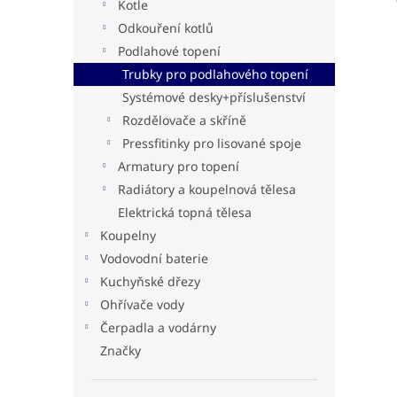
n
Kotle
e
Odkouření kotlů
l
Podlahové topení
Trubky pro podlahového topení
Systémové desky+příslušenství
Rozdělovače a skříně
Pressfitinky pro lisované spoje
Armatury pro topení
Radiátory a koupelnová tělesa
Elektrická topná tělesa
Koupelny
Vodovodní baterie
Kuchyňské dřezy
Ohřívače vody
Čerpadla a vodárny
Značky