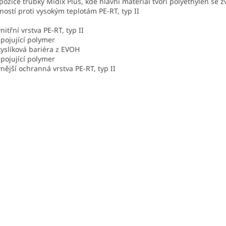
ozice trubky Midix Plus, kde hlavní materiál tvoří polyethylen se 
ností proti vysokým teplotám PE-RT, typ II
nitřní vrstva PE-RT, typ II
pojující polymer
yslíková bariéra z EVOH
pojující polymer
nější ochranná vrstva PE-RT, typ II