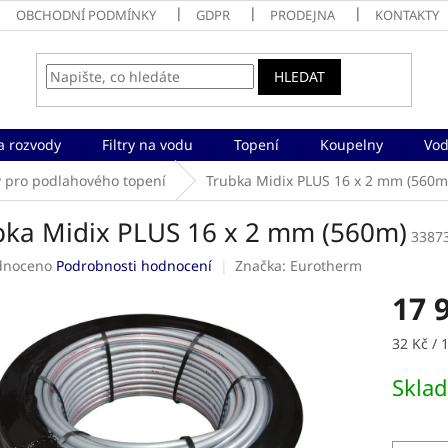
OBCHODNÍ PODMÍNKY
GDPR
PRODEJNA
KONTAKTY
HLEDAT
a rozvody
Filtry na vodu
Topení
Koupelny
Vod
 pro podlahového topení
Trubka Midix PLUS 16 x 2 mm (560m
bka Midix PLUS 16 x 2 mm (560m)
3387
né
dnoceno
Podrobnosti hodnocení
Značka:
Eurotherm
ení
17 
tu
Měrná
32 Kč / 
cena:
Skla
ek.