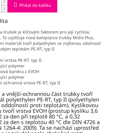
Přidat do košíku
lita
ita trubek je klíčovým faktorem pro její rychlou
i. To zajišťuje nová kompozice trubky Midix Plus,
ní materiál tvoří polyethylen se zvýšenou odolností
sokým teplotám PE-RT, typ II
ní vrstva PE-RT, typ II
jící polymer
ková bariéra z EVOH
jící polymer
í ochranná vrstva PE-RT, typ II
í a vnější-ochrannou část trubky tvoří
ál polyethylen PE-RT, typ II (polyethylen
í oddolností proti teplotám). Kyslíkovou
u tvoří vrstva EVOH (prostup kyslíku 3,6
za den při teplotě 80 °C, a 0,32
za den s teplotou 40 °C dle DIN 4726 a
 1264-4: 2009). Ta se nachází uprostřed