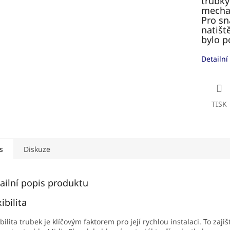
trubky
mecha
Pro sn
natišt
bylo p
Detailní
TISK
s
Diskuze
ailní popis produktu
ibilita
ibilita trubek je klíčovým faktorem pro její rychlou instalaci. To zaji