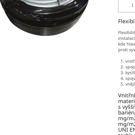
Flexibi
Flexibil
instalac
kde hlav
proti vy
1. vnitř
2. spoju
3. kyslí
4. spoju
5. vnějš
Vnitřn
materi
s vyšš
bariér
mg/m2 
mg/m2 
UNI EN