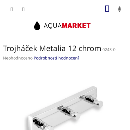
Přejít
NÁKUP
na
obsah
KOŠÍK
Trojháček Metalia 12 chrom
0243-0
Průměrné
Neohodnoceno
Podrobnosti hodnocení
hodnocení
produktu
je
0,0
z
5
hvězdiček.