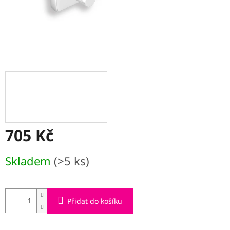
705 Kč
Měrná
Skladem
(>5 ks)
cena:
Přidat do košíku