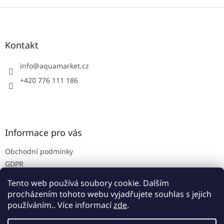
Z
á
p
a
Kontakt
t
í
info
@
aquamarket.cz
+420 776 111 186
Informace pro vás
Obchodní podmínky
GDPR
Prodejna
Tento web používá soubory cookie. Dalším
Kontakty
procházením tohoto webu vyjadřujete souhlas s jejich
používáním.. Více informací
zde
.