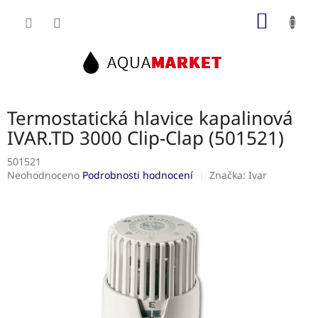
Přejít
NÁKUP
na
obsah
KOŠÍK
Termostatická hlavice kapalinová
IVAR.TD 3000 Clip-Clap (501521)
501521
Průměrné
Neohodnoceno
Podrobnosti hodnocení
Značka:
Ivar
hodnocení
produktu
je
0,0
z
5
hvězdiček.