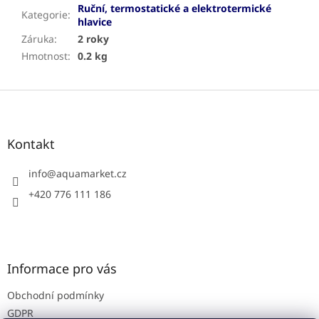
Ruční, termostatické a elektrotermické
Kategorie
:
hlavice
Záruka
:
2 roky
Hmotnost
:
0.2 kg
Z
á
p
a
Kontakt
t
í
info
@
aquamarket.cz
+420 776 111 186
Informace pro vás
Obchodní podmínky
GDPR