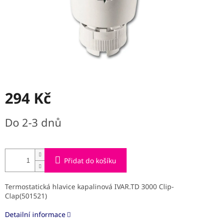
294 Kč
Měrná
Do 2-3 dnů
cena:
Přidat do košíku
Termostatická hlavice kapalinová IVAR.TD 3000 Clip-
Clap(501521)
Detailní informace