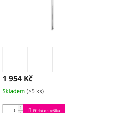
1 954 Kč
Měrná
Skladem
(>5 ks)
cena:
Přidat do košíku