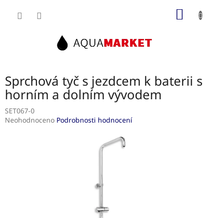
Přejít
NÁKUP
na
obsah
KOŠÍK
Sprchová tyč s jezdcem k baterii s
horním a dolním vývodem
SET067-0
Průměrné
Neohodnoceno
Podrobnosti hodnocení
hodnocení
produktu
je
0,0
z
5
hvězdiček.