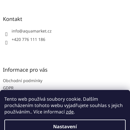
á
p
a
Kontakt
t
í
info
@
aquamarket.cz
+420 776 111 186
Informace pro vás
Obchodní podmínky
GDPR
Prodejna
Tento web používá soubory cookie. Dalším
Kontakty
procházením tohoto webu vyjadřujete souhlas s jejich
používáním.. Více informací
zde
.
Nastavení
Vytvořil Shoptet