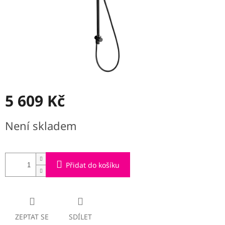
5 609 Kč
Měrná
Není skladem
cena:
Přidat do košíku
ZEPTAT SE
SDÍLET