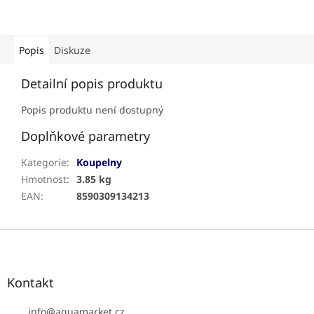
Popis
Diskuze
Detailní popis produktu
Popis produktu není dostupný
Doplňkové parametry
Kategorie
:
Koupelny
Hmotnost
:
3.85 kg
EAN
:
8590309134213
Z
á
p
a
Kontakt
t
í
info
@
aquamarket.cz