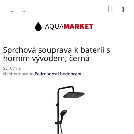
Přejít
NÁKUP
na
obsah
KOŠÍK
Sprchová souprava k baterii s
horním vývodem, černá
SET071-5
Průměrné
Neohodnoceno
Podrobnosti hodnocení
hodnocení
produktu
je
0,0
z
5
hvězdiček.